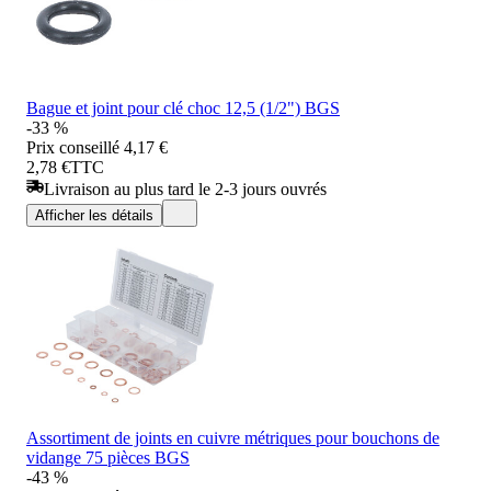
Bague et joint pour clé choc 12,5 (1/2") BGS
-33 %
Prix conseillé
4,17 €
2,78 €
TTC
Livraison au plus tard le 2-3 jours ouvrés
Afficher les détails
Assortiment de joints en cuivre métriques pour bouchons de
vidange 75 pièces BGS
-43 %