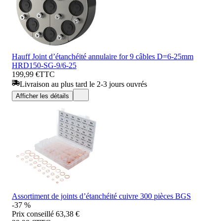
Hauff Joint d’étanchéité annulaire for 9 câbles D=6-25mm
HRD150-SG-9/6-25
199,99 €
TTC
Livraison au plus tard le 2-3 jours ouvrés
Afficher les détails
Assortiment de joints d’étanchéité cuivre 300 pièces BGS
-37 %
Prix conseillé
63,38 €