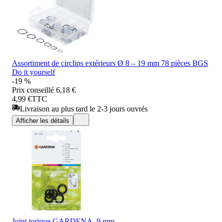
Assortiment de circlips extérieurs Ø 8 – 19 mm 78 pièces BGS
Do it yourself
-19 %
Prix conseillé
6,18 €
4,99 €
TTC
Livraison au plus tard le 2-3 jours ouvrés
Afficher les détails
Joint torique GARDENA, 9 mm