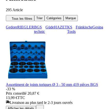
295
Article
Trier
Catégories
Marque
Tous les filtres
Gedore
RIEGLER
BGS
Güde
HAZET
KS
Fränkische
Gesipa
technic
Tools
Assortiment de joints toriques Ø 3 - 50 mm 419 pièces BGS
-33 %
Prix conseillé
20,87 €
13,99 €
TTC
Livraison au plus tard le 2-3 jours ouvrés
Afficher les détails