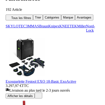
192
Article
Trier
Catégories
Marque
Avantages
Tous les filtres
SKYLOTEC
3M
MAS
Braun
Knipex
KNEETEK
Miller
Nord-
Lock
Exosquelette Festool EXO 18-Basic ExoActive
3.297,97 €
TTC
Livraison au plus tard le 2-3 jours ouvrés
Afficher les détails