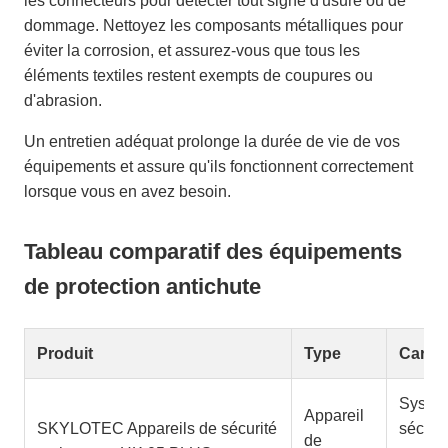
les connecteurs pour détecter tout signe d'usure ou de
dommage. Nettoyez les composants métalliques pour
éviter la corrosion, et assurez-vous que tous les
éléments textiles restent exempts de coupures ou
d'abrasion.
Un entretien adéquat prolonge la durée de vie de vos
équipements et assure qu'ils fonctionnent correctement
lorsque vous en avez besoin.
Tableau comparatif des équipements
de protection antichute
Produit
Type
Caract
Systè
Appareil
SKYLOTEC Appareils de sécurité
sécuri
de