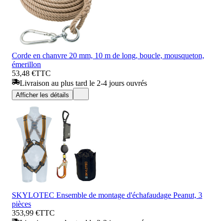
Corde en chanvre 20 mm, 10 m de long, boucle, mousqueton,
émerillon
53,48 €
TTC
Livraison au plus tard le 2-4 jours ouvrés
Afficher les détails
SKYLOTEC Ensemble de montage d'échafaudage Peanut, 3
pièces
353,99 €
TTC