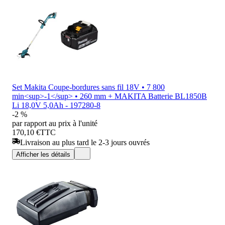
Set Makita Coupe-bordures sans fil 18V • 7 800
min<sup>-1</sup> • 260 mm + MAKITA Batterie BL1850B
Li 18,0V 5,0Ah - 197280-8
-2 %
par rapport au prix à l'unité
170,10 €
TTC
Livraison au plus tard le 2-3 jours ouvrés
Afficher les détails