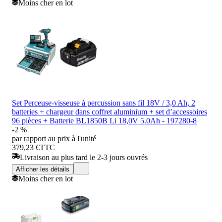
Moins cher en lot
Set Perceuse-visseuse à percussion sans fil 18V / 3,0 Ah, 2
batteries + chargeur dans coffret aluminium + set d’accessoires
96 pièces + Batterie BL1850B Li 18,0V 5.0Ah - 197280-8
-2 %
par rapport au prix à l'unité
379,23 €
TTC
Livraison au plus tard le 2-3 jours ouvrés
Afficher les détails
Moins cher en lot