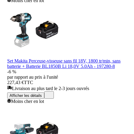
Moins cher en lot
Set Makita Perceuse-visseuse sans fil 18V, 1800 tr/min, sans
batterie + Batterie BL1850B Li 18,0V 5.0Ah - 197280-8
-6 %
par rapport au prix à l'unité
227,43 €
TTC
Livraison au plus tard le 2-3 jours ouvrés
Afficher les détails
Moins cher en lot