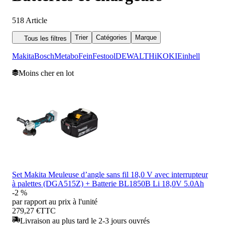
518
Article
Trier
Catégories
Marque
Tous les filtres
Makita
Bosch
Metabo
Fein
Festool
DEWALT
HiKOKI
Einhell
Moins cher en lot
Set Makita Meuleuse d’angle sans fil 18,0 V avec interrupteur
à palettes (DGA515Z) + Batterie BL1850B Li 18,0V 5.0Ah
-2 %
par rapport au prix à l'unité
279,27 €
TTC
Livraison au plus tard le 2-3 jours ouvrés