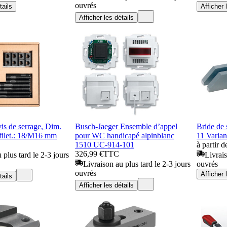
ouvrés
tails
Afficher 
Afficher les détails
is de serrage, Dim.
Busch-Jaeger Ensemble d’appel
Bride de
 filet.: 18/M16 mm
pour WC handicapé alpinblanc
11 Varian
1510 UC-914-101
à partir d
326,99 €
TTC
 plus tard le 2-3 jours
Livrais
Livraison au plus tard le 2-3 jours
ouvrés
ouvrés
Afficher 
tails
Afficher les détails