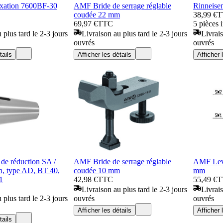
ixation 7600BF-30
AMF Bride de serrage réglable
Rinneisen
coudée 22 mm
38,99 €
T
69,97 €
TTC
5 pièces 
 plus tard le 2-3 jours
Livraison au plus tard le 2-3 jours
Livrais
ouvrés
ouvrés
tails
Afficher les détails
Afficher 
 de réduction SA /
AMF Bride de serrage réglable
AMF Levie
, type AD, BT 40,
coudée 10 mm
mm
1
42,98 €
TTC
55,49 €
T
Livraison au plus tard le 2-3 jours
Livrais
 plus tard le 2-3 jours
ouvrés
ouvrés
Afficher les détails
Afficher 
tails