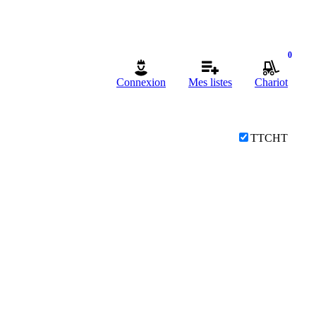
0
Connexion
Mes listes
Chariot
TTC
HT