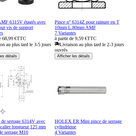
 AMF 6315V étagés avec
Pince n° 6314Z pour rainure en T
our vis de support
10mm L.80mm AMF
es
7 Variantes
de 68,99 €
TTC
à partir de 9,59 €
TTC
on au plus tard le 3-5 jours
Livraison au plus tard le 2-3 jours
ouvrés
les détails
Afficher les détails
de serrage 6314V avec
HOLEX ER Mini pince de serrage
scalier longueur 125 mm
cylindrique
de serrage M10
4 Variantes