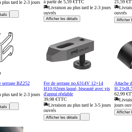
à partir de 5,59 €
TTC
21,59 €
T
 plus tard le 2-3 jours
Livraison au plus tard le 2-3 jours
Livrais
ouvrés
ouvrés
tails
Afficher les détails
Afficher 
e serrage BZ252
Fer de serrage no.6314V 12+14
Attache 
H10-92mm laqué, biseauté avec vis
H.23xB.
d'appui réglable
62,99 €
T
 plus tard le 2-3 jours
39,98 €
TTC
Livrais
Livraison au plus tard le 3-5 jours
jours ouv
tails
ouvrés
Afficher 
Afficher les détails