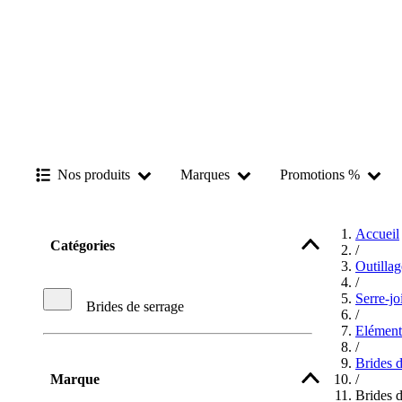
Nos produits
Marques
Promotions %
Accueil
Catégories
/
Outilla
/
Serre-jo
Brides de serrage
/
Elément
/
Brides d
Marque
/
Brides d