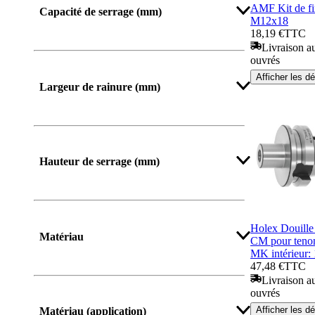
AMF Kit de f
Capacité de serrage (mm)
M12x18
18,19 €
TTC
Livraison au
ouvrés
Afficher plus
Afficher les dé
Largeur de rainure (mm)
Afficher plus
Hauteur de serrage (mm)
Afficher plus
Holex Douille
Matériau
CM pour tenon
MK intérieur: 
47,48 €
TTC
Livraison au
ouvrés
Afficher les dé
Matériau (application)