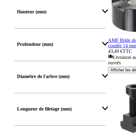
Hauteur (mm)
De
Jusqu’à
AMF Bride de 
Profondeur (mm)
coudée 14 m
43,49 €
TTC
Livraison au
ouvrés
Afficher les dé
Diamètre de l'arbre (mm)
Longueur de filetage (mm)