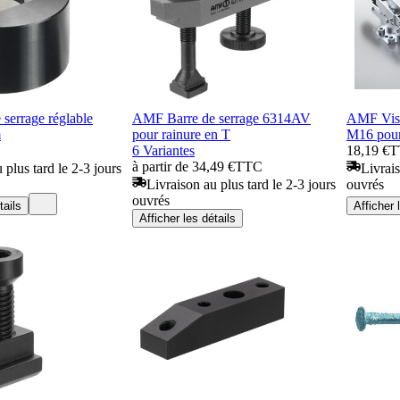
serrage réglable
AMF Barre de serrage 6314AV
AMF Vis 
m
pour rainure en T
M16 pour
6 Variantes
18,19 €
T
à partir de 34,49 €
TTC
 plus tard le 2-3 jours
Livrais
Livraison au plus tard le 2-3 jours
ouvrés
ouvrés
tails
Afficher 
Afficher les détails