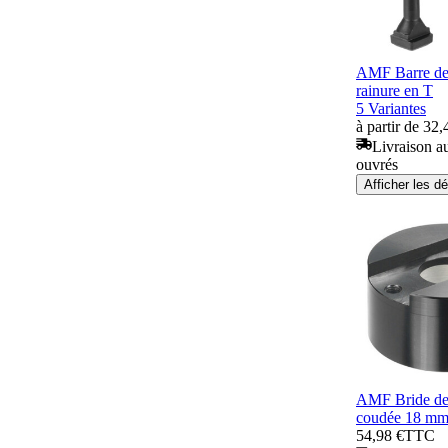
AMF Barre de
rainure en T
5 Variantes
à partir de 32,
Livraison au
ouvrés
Afficher les dé
AMF Bride de 
coudée 18 m
54,98 €
TTC