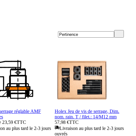
 serrage réglable AMF
Holex Jeu de vis de serrage, Dim.
es
nom. rain. T / filet.: 14/M12 mm
de 23,59 €
TTC
57,98 €
TTC
on au plus tard le 2-3 jours
Livraison au plus tard le 2-3 jours
ouvrés