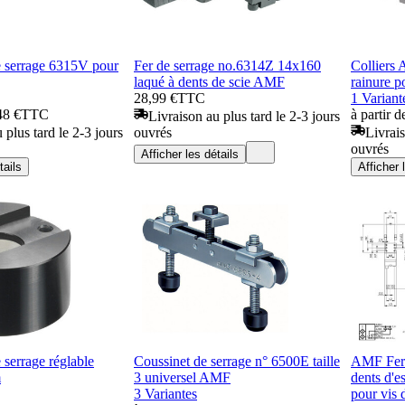
 serrage 6315V pour
Fer de serrage no.6314Z 14x160
Colliers
laqué à dents de scie AMF
rainure p
28,99 €
TTC
1 Variant
48 €
TTC
à partir 
Livraison au plus tard le 2-3 jours
 plus tard le 2-3 jours
ouvrés
Livrais
ouvrés
Afficher les détails
tails
Afficher 
serrage réglable
Coussinet de serrage n° 6500E taille
AMF Fer 
m
3 universel AMF
dents d'e
3 Variantes
pour vis 