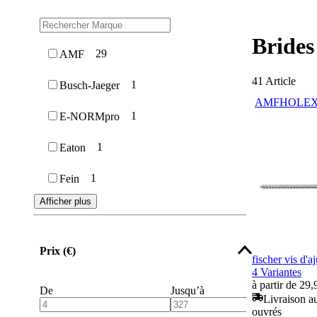
Brides
29
AMF
41
Article
1
Busch-Jaeger
AMF
HOLE
1
E-NORMpro
1
Eaton
1
Fein
Afficher plus
Prix (€)
fischer vis d'
4 Variantes
à partir de 29,
De
Jusqu’à
Livraison au
ouvrés