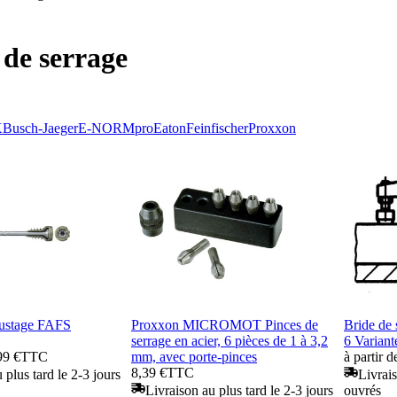
 de serrage
X
Busch-Jaeger
E-NORMpro
Eaton
Fein
fischer
Proxxon
ajustage FAFS
Proxxon MICROMOT Pinces de
Bride de
serrage en acier, 6 pièces de 1 à 3,2
6 Variant
99 €
TTC
mm, avec porte-pinces
à partir 
8,39 €
TTC
 plus tard le 2-3 jours
Livrais
Livraison au plus tard le 2-3 jours
ouvrés