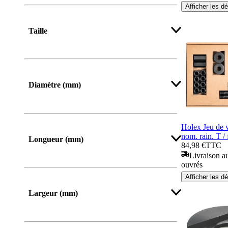
Afficher les dé
Taille
Afficher plus
Diamètre (mm)
Holex Jeu de v
nom. rain. T /
Longueur (mm)
84,98 €
TTC
Livraison au
ouvrés
De
Jusqu’à
Afficher les dé
Largeur (mm)
De
Jusqu’à