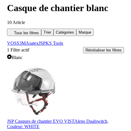
Casque de chantier blanc
10
Article
Trier
Catégories
Marque
Tous les filtres
VOSS
3M
Asatex
JSP
KS Tools
1
Filtre actif
Réinitialiser les filtres
Blanc
JSP Casques de chantier EVO VISTAlens Dualswitch,
Couleur: WHITE