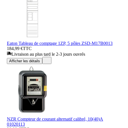
Eaton Tableau de comptage 1ZP, 5 pôles ZSD-M17B0013
184,99 €
TTC
Livraison au plus tard le 2-3 jours ouvrés
Afficher les détails
NZR Compteur de courant alternatif calibré, 10(40)A
01020113