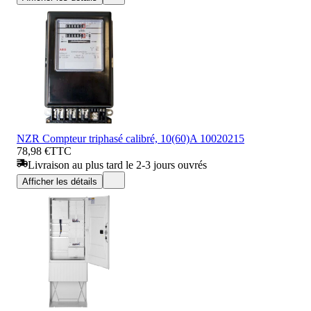
NZR Compteur triphasé calibré, 10(60)A 10020215
78,98 €
TTC
Livraison au plus tard le 2-3 jours ouvrés
Afficher les détails