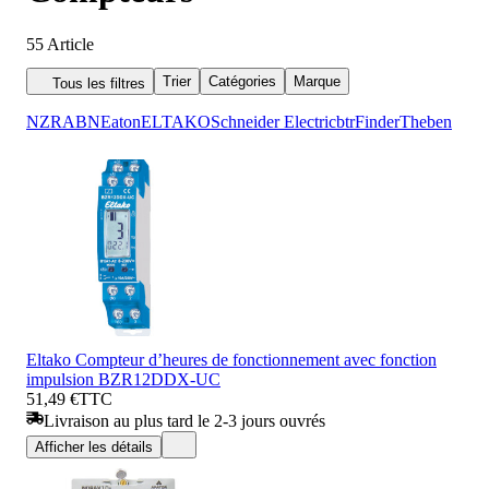
55
Article
Trier
Catégories
Marque
Tous les filtres
NZR
ABN
Eaton
ELTAKO
Schneider Electric
btr
Finder
Theben
Eltako Compteur d’heures de fonctionnement avec fonction
impulsion BZR12DDX-UC
51,49 €
TTC
Livraison au plus tard le 2-3 jours ouvrés
Afficher les détails