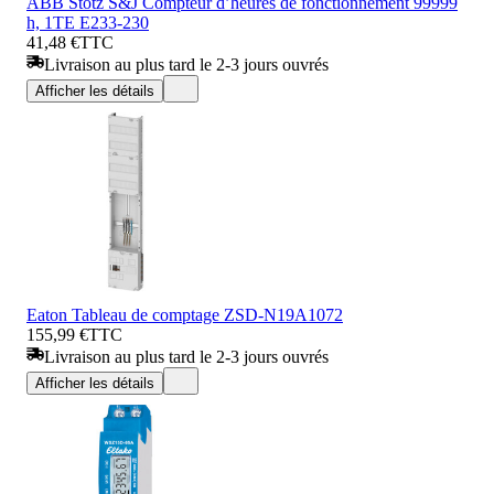
ABB Stotz S&J Compteur d’heures de fonctionnement 99999
h, 1TE E233-230
41,48 €
TTC
Livraison au plus tard le 2-3 jours ouvrés
Afficher les détails
Eaton Tableau de comptage ZSD-N19A1072
155,99 €
TTC
Livraison au plus tard le 2-3 jours ouvrés
Afficher les détails