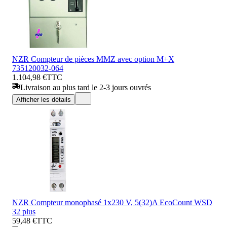
NZR Compteur de pièces MMZ avec option M+X
735120032-064
1.104,98 €
TTC
Livraison au plus tard le 2-3 jours ouvrés
Afficher les détails
NZR Compteur monophasé 1x230 V, 5(32)A EcoCount WSD
32 plus
59,48 €
TTC