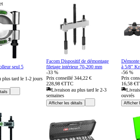
et
Facom Dispositif de démontage
Démonte 
eur seul 5
filetage intérieur 70-200 mm
à 5/8" K
-33 %
-56 %
Prix conseillé
344,22 €
Prix cons
 plus tard le 1-2 jours
228,98 €
TTC
16,58 €
T
Livraison au plus tard le 2-3
Livrais
tails
semaines
ouvrés
Afficher les détails
Afficher 