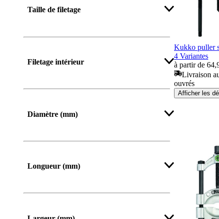
Taille de filetage
Kukko puller 
Afficher plus
4 Variantes
Filetage intérieur
à partir de 64,
Livraison au
ouvrés
Afficher les dé
Diamètre (mm)
Longueur (mm)
De
Jusqu’à
Largeur (mm)