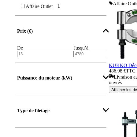
Affaire Outl
1
Affaire Outlet
Prix (€)
De
Jusqu’à
KUKKO Décoll
486,98 €
TTC
Livraison au
Puissance du moteur (kW)
ouvrés
Afficher les dé
Type de filetage