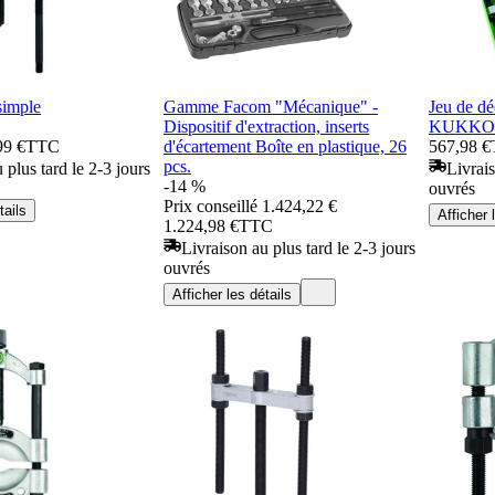
simple
Gamme Facom "Mécanique" -
Jeu de dé
Dispositif d'extraction, inserts
KUKKO da
99 €
TTC
d'écartement Boîte en plastique, 26
567,98 €
pcs.
 plus tard le 2-3 jours
Livrais
-14 %
ouvrés
Prix conseillé
1.424,22 €
tails
Afficher 
1.224,98 €
TTC
Livraison au plus tard le 2-3 jours
ouvrés
Afficher les détails