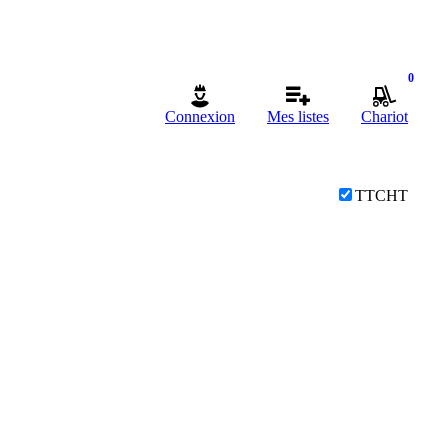
0
Connexion
Mes listes
Chariot
TTC
HT