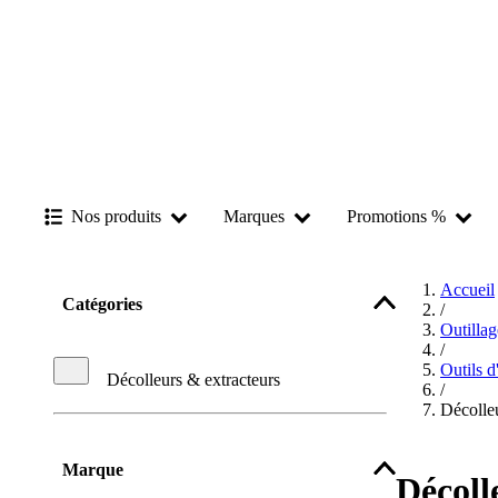
Nos produits
Marques
Promotions %
Accueil
Catégories
/
Outilla
/
Outils d
Décolleurs & extracteurs
/
Décolleu
Marque
Décoll