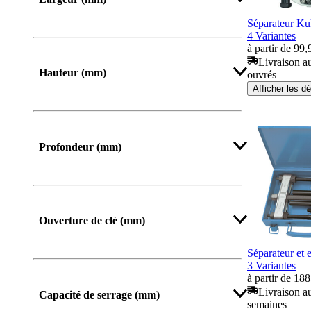
Séparateur Ku
4 Variantes
De
Jusqu’à
à partir de 99,
Livraison au
Hauteur (mm)
ouvrés
Afficher les dé
De
Jusqu’à
Profondeur (mm)
Ouverture de clé (mm)
Séparateur et 
3 Variantes
à partir de 18
Livraison au
Capacité de serrage (mm)
semaines