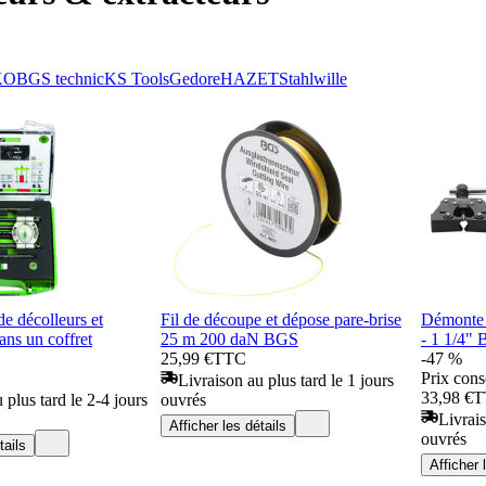
KO
BGS technic
KS Tools
Gedore
HAZET
Stahlwille
 décolleurs et
Fil de découpe et dépose pare-brise
Démonte 
ans un coffret
25 m 200 daN BGS
- 1 1/4"
25,99 €
TTC
-47 %
Prix cons
Livraison au plus tard le 1 jours
33,98 €
T
 plus tard le 2-4 jours
ouvrés
Livrais
Afficher les détails
ouvrés
tails
Afficher 