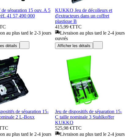
f de séparation 15 ouv. A 5
KUKKO Jeu de décolleurs et
réf. 41 57 490 000
d'extracteurs dans un coffret
plastique B
TC
415,99 €
TTC
on au plus tard le 2-3 jours
Livraison au plus tard le 2-4 jours
ouvrés
les détails
Afficher les détails
spositifs de séparation 15-
Jeu de dispositifs de séparation 15-
nominale 2 L-Boxx
C taille nominale 3 Stahlkoffer
KUKKO
TTC
525,98 €
TTC
on au plus tard le 2-4 jours
Livraison au plus tard le 2-4 jours