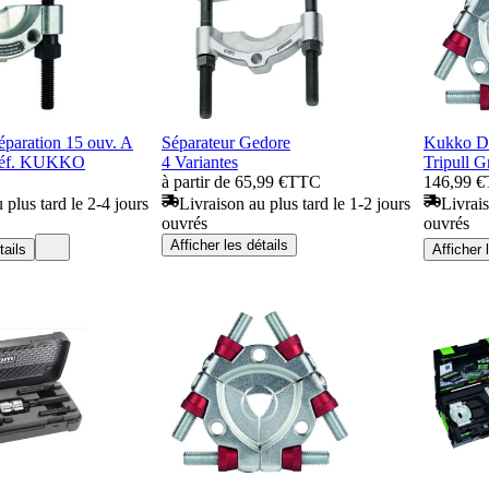
séparation 15 ouv. A
Séparateur Gedore
Kukko Dis
 réf. KUKKO
4 Variantes
Tripull G
à partir de 65,99 €
TTC
146,99 €
 plus tard le 2-4 jours
Livraison au plus tard le 1-2 jours
Livrais
ouvrés
ouvrés
Afficher les détails
tails
Afficher 