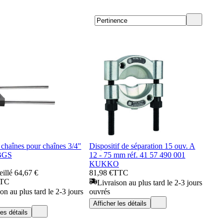
chaînes pour chaînes 3/4"
Dispositif de séparation 15 ouv. A
 BGS
12 - 75 mm réf. 41 57 490 001
KUKKO
eillé
64,67 €
81,98 €
TTC
TC
Livraison au plus tard le 2-3 jours
on au plus tard le 2-3 jours
ouvrés
Afficher les détails
les détails