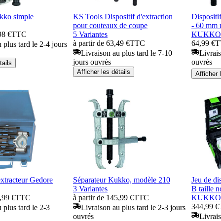
kko simple
KS Tools Dispositif d'extraction
Dispositi
pour couteaux de coupe
- 60 mm 
98 €
TTC
5 Variantes
KUKKO
à partir de 63,49 €
TTC
64,99 €
T
 plus tard le 2-4 jours
Livraison au plus tard le 7-10
Livrais
jours ouvrés
ouvrés
tails
Afficher les détails
Afficher 
extracteur Gedore
Séparateur Kukko, modèle 210
Jeu de di
3 Variantes
B taille 
8,99 €
TTC
à partir de 145,99 €
TTC
KUKKO
344,99 €
 plus tard le 2-3
Livraison au plus tard le 2-3 jours
ouvrés
Livrais