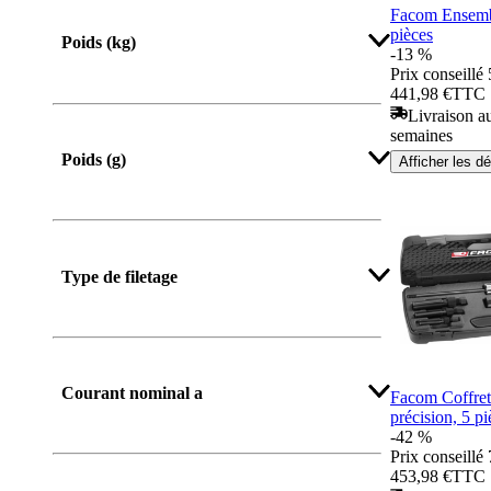
Facom Ensemb
pièces
Poids (kg)
-13 %
Prix conseillé
441,98 €
TTC
Livraison au
semaines
Poids (g)
Afficher les dé
Afficher plus
Type de filetage
Courant nominal a
Facom Coffret
précision, 5 pi
-42 %
Prix conseillé
453,98 €
TTC