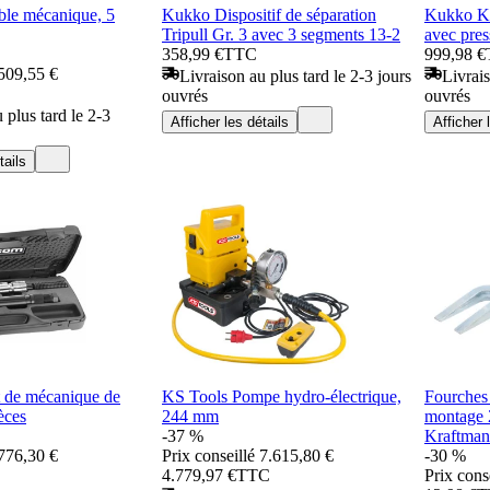
le mécanique, 5
Kukko Dispositif de séparation
Kukko Kit
Tripull Gr. 3 avec 3 segments 13-2
avec pres
358,99 €
TTC
999,98 €
509,55 €
Livraison au plus tard le 2-3 jours
Livrais
ouvrés
ouvrés
 plus tard le 2-3
Afficher les détails
Afficher 
tails
 de mécanique de
KS Tools Pompe hydro-électrique,
Fourches 
èces
244 mm
montage
-37 %
Kraftma
776,30 €
Prix conseillé
7.615,80 €
-30 %
4.779,97 €
TTC
Prix cons