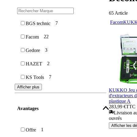
65
Article
Facom
KUK
7
BGS technic
22
Facom
3
Gedore
2
HAZET
7
KS Tools
Afficher plus
KUKKO Jeu de
d'extracteurs d
plastique A
283,99 €
TTC
Avantages
Livraison au
ouvrés
Afficher les dé
1
Offre