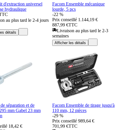
 d'extraction universel
Facom Ensemble mécanique
se hydraulique
lourde, 5 pcs
TTC
-22 %
Prix conseillé
1.144,19 €
on au plus tard le 2-4 jours
887,99 €
TTC
Livraison au plus tard le 2-3
les détails
semaines
Afficher les détails
de séparation et de
Facom Ensemble de tirage jusqu'à
 295 mm Gabel 23 mm
110 mm, 12 pièces
nn
-29 %
Prix conseillé
989,64 €
eillé
18,42 €
701,99 €
TTC