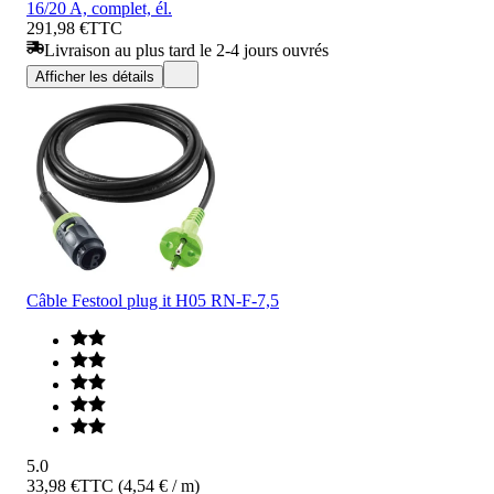
16/20 A, complet, él.
291,98 €
TTC
Livraison au plus tard le 2-4 jours ouvrés
Afficher les détails
Câble Festool plug it H05 RN-F-7,5
5.0
33,98 €
TTC (4,54 € / m)