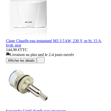
Clage Chauffe-eau instantané M3 3,5 kW, 230 V, m St. 15 A,
hydr. gest
144,98 €
TTC
Livraison au plus tard le 2-4 jours ouvrés
Afficher les détails
hansgrohe Unité d'arrêt avec inverseur