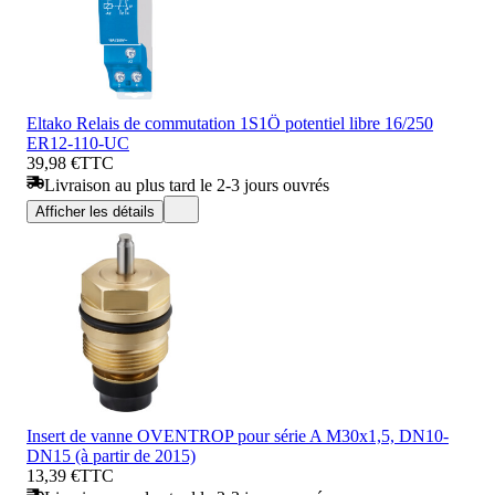
Eltako Relais de commutation 1S1Ö potentiel libre 16/250
ER12-110-UC
39,98 €
TTC
Livraison au plus tard le 2-3 jours ouvrés
Afficher les détails
Insert de vanne OVENTROP pour série A M30x1,5, DN10-
DN15 (à partir de 2015)
13,39 €
TTC