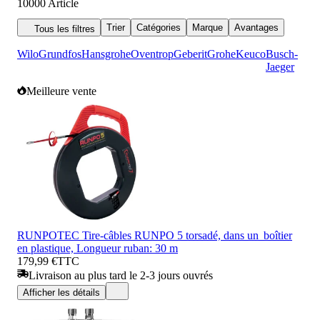
10000
Article
Trier
Catégories
Marque
Avantages
Tous les filtres
Wilo
Grundfos
Hansgrohe
Oventrop
Geberit
Grohe
Keuco
Busch-
Jaeger
Meilleure vente
RUNPOTEC Tire-câbles RUNPO 5 torsadé, dans un boîtier
en plastique, Longueur ruban: 30 m
179,99 €
TTC
Livraison au plus tard le 2-3 jours ouvrés
Afficher les détails