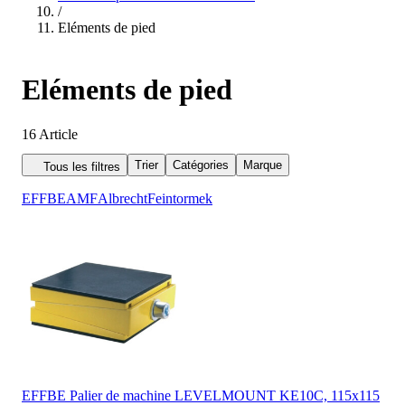
/
Eléments de pied
Eléments de pied
16
Article
Trier
Catégories
Marque
Tous les filtres
EFFBE
AMF
Albrecht
Fein
tormek
EFFBE Palier de machine LEVELMOUNT KE10C, 115x115