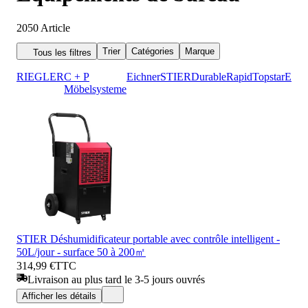
2050
Article
Trier
Catégories
Marque
Tous les filtres
RIEGLER
C + P
Eichner
STIER
Durable
Rapid
Topstar
E/D/
Möbelsysteme
STIER Déshumidificateur portable avec contrôle intelligent -
50L/jour - surface 50 à 200㎡
314,99 €
TTC
Livraison au plus tard le 3-5 jours ouvrés
Afficher les détails