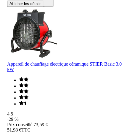
Afficher les détails
Appareil de chauffage électrique céramique STIER Basic 3,0
kW
4.5
-29 %
Prix conseillé
73,59 €
51,98 €
TTC