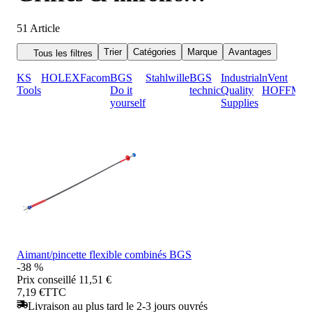
d'inspection
51
Article
Trier
Catégories
Marque
Avantages
Tous les filtres
KS
HOLEX
Facom
BGS
Stahlwille
BGS
Industrial
nVent
Tools
Do it
technic
Quality
HOFFMA
yourself
Supplies
Aimant/pincette flexible combinés BGS
-38 %
Prix conseillé
11,51 €
7,19 €
TTC
Livraison au plus tard le 2-3 jours ouvrés