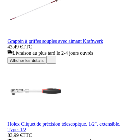
Grappin à griffes souples avec aimant Kraftwerk
43,49 €
TTC
Livraison au plus tard le 2-4 jours ouvrés
Afficher les détails
Holex Cliquet de précision télescopique, 1/2″, extensible,
Type: 1/2
83,99 €
TTC