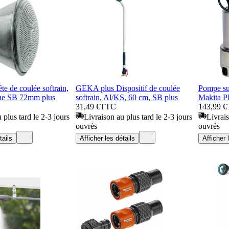
e de coulée softrain,
GEKA plus Dispositif de coulée
Pompe su
ne SB 72mm plus
softrain, Al/KS, 60 cm, SB plus
Makita P
31,49 €
TTC
143,99 €
 plus tard le 2-3 jours
Livraison au plus tard le 2-3 jours
Livrais
ouvrés
ouvrés
tails
Afficher les détails
Afficher 