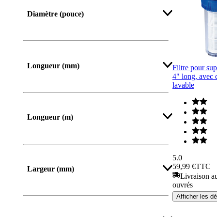
Afficher plus
Diamètre (pouce)
Longueur (mm)
Filtre pour su
4" long, avec 
lavable
De
Jusqu’à
Longueur (m)
Afficher plus
5.0
59,99 €
TTC
Largeur (mm)
Livraison au
ouvrés
De
Jusqu’à
Afficher les dé