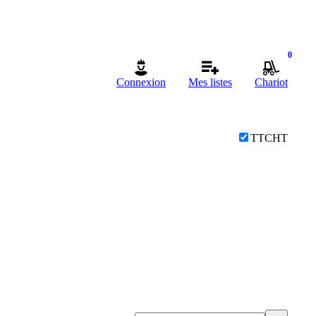
0
Connexion
Mes listes
Chariot
TTC
HT