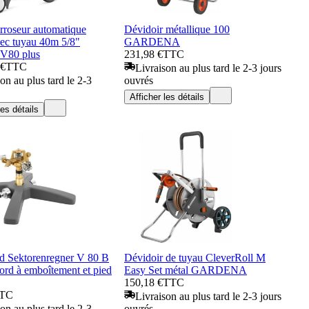
oseur automatique
Dévidoir métallique 100
c tuyau 40m 5/8"
GARDENA
 V80 plus
231,98 €
TTC
 €
TTC
Livraison au plus tard le 2-3 jours
on au plus tard le 2-3
ouvrés
Afficher les détails
les détails
nd Sektorenregner V 80 B
Dévidoir de tuyau CleverRoll M
ord à emboîtement et pied
Easy Set métal GARDENA
150,18 €
TTC
TC
Livraison au plus tard le 2-3 jours
on au plus tard le 2-3
ouvrés