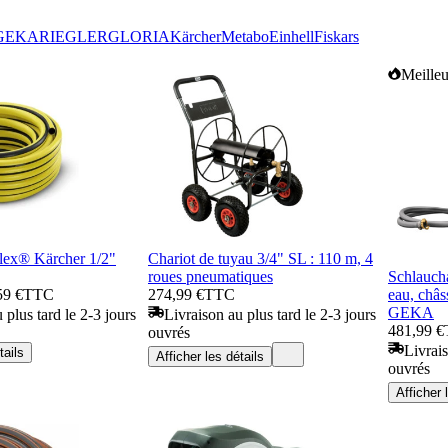
GEKA
RIEGLER
GLORIA
Kärcher
Metabo
Einhell
Fiskars
Meilleu
lex® Kärcher 1/2"
Chariot de tuyau 3/4" SL : 110 m, 4
roues pneumatiques
Schlauch
59 €
TTC
274,99 €
TTC
eau, châs
GEKA
 plus tard le 2-3 jours
Livraison au plus tard le 2-3 jours
481,99 €
ouvrés
Livrais
tails
Afficher les détails
ouvrés
Afficher 