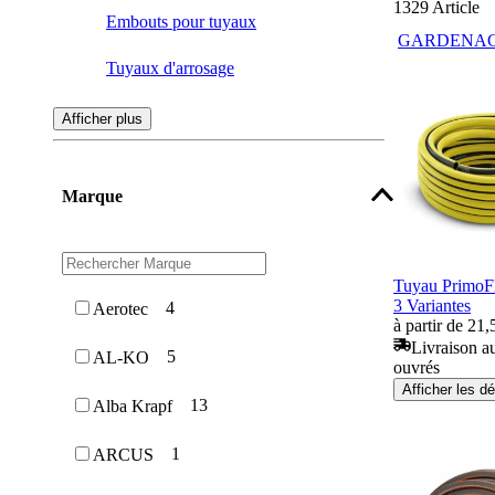
1329
Article
Embouts pour tuyaux
GARDENA
Tuyaux d'arrosage
Pistolet d'arrosage
Afficher plus
Pulvérisateurs sous pression
Marque
Ordinateurs d'irrigation & capteurs
Dévidoirs muraux
Tuyau PrimoF
Chariots dévidoirs
3 Variantes
4
Aerotec
à partir de 21,
Systèmes & distributeurs
Livraison au
5
AL-KO
automatiques d’eau domestique
ouvrés
Afficher les dé
13
Alba Krapf
Arrosoirs
1
ARCUS