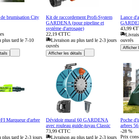
de brumisation City
Kit de raccordement Profi-System
Lance d'
GARDENA (pour pipeline et
GARDE
système d'arrosage)
43,99 €
T
ses
22,19 €
TTC
Livrais
 plus tard le 7-10
Livraison au plus tard le 2-3 jours
ouvrés
ouvrés
Afficher 
tails
Afficher les détails
FI Marqueur d'arbre
Dévidoir mural 60 GARDENA
Poche d'i
avec rouleau guide-tuyau Classic
arbres 56
73,99 €
TTC
-28 %
Prix cons
 plus tard le 2-3 jours
Livraison au plus tard le 2-3 jours