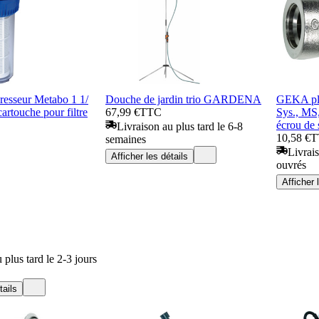
presseur Metabo 1 1/
Douche de jardin trio GARDENA
GEKA plu
cartouche pour filtre
67,99 €
TTC
Sys., MS
écrou de 
Livraison au plus tard le 6-8
10,58 €
T
semaines
Livrais
Afficher les détails
ouvrés
Afficher 
 plus tard le 2-3 jours
tails