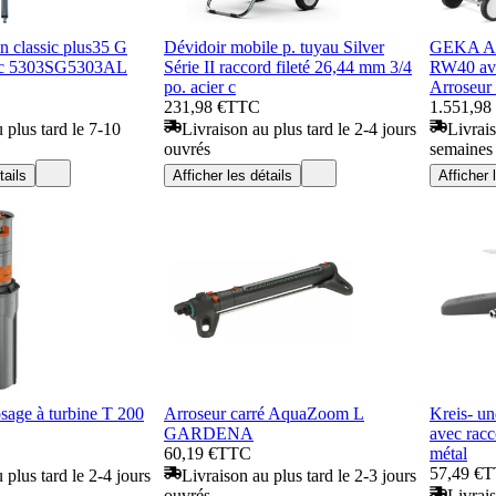
n classic plus35 G
Dévidoir mobile p. tuyau Silver
GEKA Arr
c 5303SG5303AL
Série II raccord fileté 26,44 mm 3/4
RW40 ave
po. acier c
Arroseur
231,98 €
TTC
1.551,98
 plus tard le 7-10
Livraison au plus tard le 2-4 jours
Livrais
ouvrés
semaines
tails
Afficher les détails
Afficher 
sage à turbine T 200
Arroseur carré AquaZoom L
Kreis- u
GARDENA
avec racc
60,19 €
TTC
métal
57,49 €
T
 plus tard le 2-4 jours
Livraison au plus tard le 2-3 jours
ouvrés
Livrais