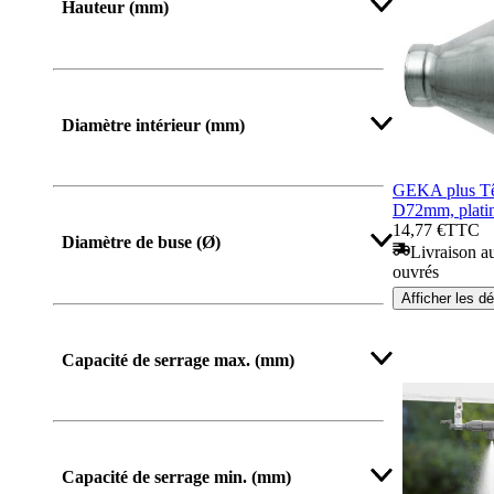
Hauteur (mm)
De
Jusqu’à
Diamètre intérieur (mm)
GEKA plus Têt
D72mm, plati
Afficher plus
14,77 €
TTC
Diamètre de buse (Ø)
Livraison au
ouvrés
Afficher les dé
Afficher plus
Capacité de serrage max. (mm)
Afficher plus
Capacité de serrage min. (mm)