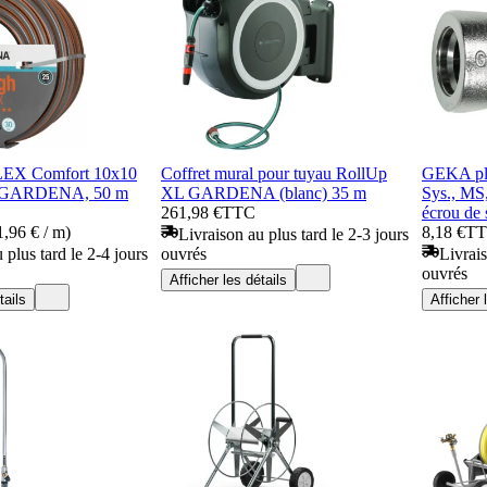
LEX Comfort 10x10
Coffret mural pour tuyau RollUp
GEKA plu
) GARDENA, 50 m
XL GARDENA (blanc) 35 m
Sys., MS
261,98 €
TTC
écrou de 
,96 € / m)
8,18 €
T
Livraison au plus tard le 2-3 jours
 plus tard le 2-4 jours
ouvrés
Livrais
ouvrés
Afficher les détails
tails
Afficher 