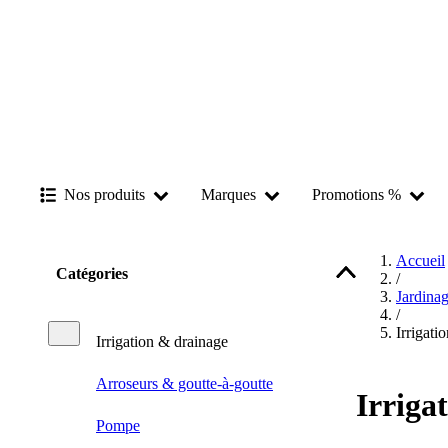
Nos produits
Marques
Promotions %
Accueil
Catégories
/
Jardina
/
Irrigati
Irrigation & drainage
Arroseurs & goutte-à-goutte
Irriga
Pompe