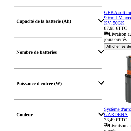
GEKA soft rai
90cm LM ave
Capacité de la batterie (Ah)
KV, 50GK
87,98 €
TTC
Livraison au
jours ouvrés
Afficher les dé
Nombre de batteries
Puissance d'entrée (W)
Afficher plus
Système d'arro
GARDENA
Couleur
33,49 €
TTC
Livraison au
ouvrés