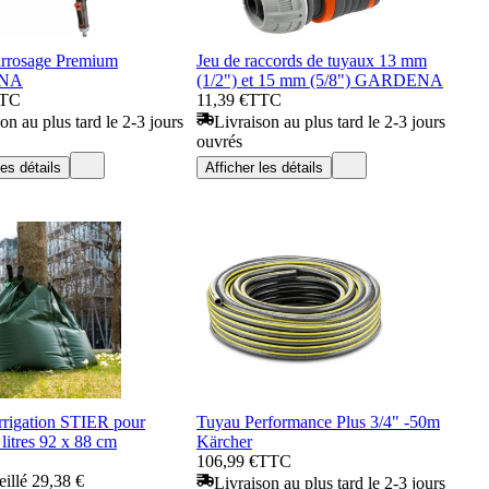
arrosage Premium
Jeu de raccords de tuyaux 13 mm
NA
(1/2") et 15 mm (5/8") GARDENA
TC
11,39 €
TTC
on au plus tard le 2-3 jours
Livraison au plus tard le 2-3 jours
ouvrés
les détails
Afficher les détails
rrigation STIER pour
Tuyau Performance Plus 3/4" -50m
 litres 92 x 88 cm
Kärcher
106,99 €
TTC
eillé
29,38 €
Livraison au plus tard le 2-3 jours