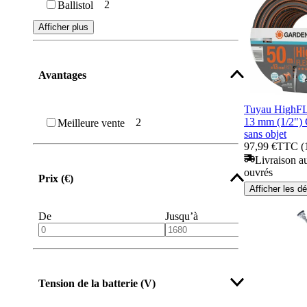
2
Ballistol
Afficher plus
Avantages
Tuyau HighF
13 mm (1/2"
2
Meilleure vente
sans objet
97,99 €
TTC (1
Livraison au
ouvrés
Prix (€)
Afficher les dé
De
Jusqu’à
Tension de la batterie (V)