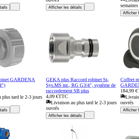
semaines
tails
Afficher les détails
Afficher 
robinet GARDENA
GEKA plus Raccord robinet St-
Coffret 
4")
Sys.MS int., RG G3/4", système de
GARDENA
raccordement SB plus
184,99 €
4,09 €
TTC
 plus tard le 2-3 jours
Livrais
Livraison au plus tard le 2-3 jours
ouvrés
ouvrés
tails
Afficher 
Afficher les détails