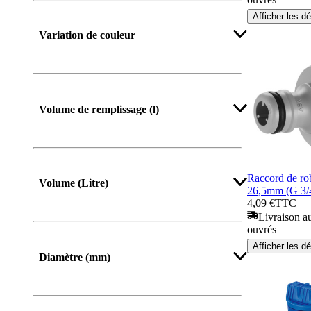
Afficher les dé
Afficher plus
Variation de couleur
Volume de remplissage (l)
Raccord de 
Volume (Litre)
26,5mm (G 3/
4,09 €
TTC
Livraison au
ouvrés
Afficher les dé
Diamètre (mm)