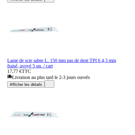
Lame de scie sabre L. 150 mm pas de dent TPI 6 4,3 mm
fraisé, avoyé 5 un. / cart
17,77 €
TTC
Livraison au plus tard le 2-3 jours ouvrés
Afficher les détails