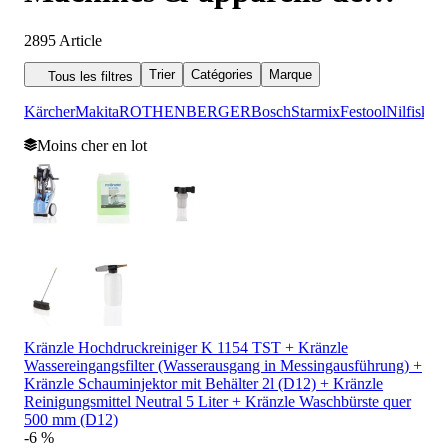
nettoyage
2895
Article
Trier
Catégories
Marque
Tous les filtres
Kärcher
Makita
ROTHENBERGER
Bosch
Starmix
Festool
Nilfisk
Me
Moins cher en lot
Kränzle Hochdruckreiniger K 1154 TST + Kränzle
Wassereingangsfilter (Wasserausgang in Messingausführung) +
Kränzle Schauminjektor mit Behälter 2l (D12) + Kränzle
Reinigungsmittel Neutral 5 Liter + Kränzle Waschbürste quer
500 mm (D12)
-6 %