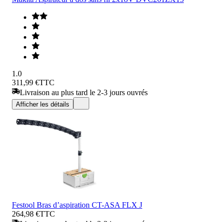
1.0
311,99 €
TTC
Livraison au plus tard le 2-3 jours ouvrés
Afficher les détails
Festool Bras d’aspiration CT-ASA FLX J
264,98 €
TTC