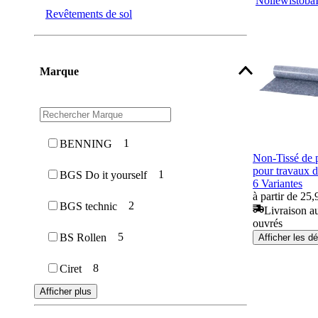
Nölle
wistoba
Revêtements de sol
Marque
1
BENNING
Non-Tissé de 
pour travaux d
1
BGS Do it yourself
6 Variantes
à partir de 25,
2
BGS technic
Livraison au
ouvrés
5
BS Rollen
Afficher les dé
8
Ciret
Afficher plus