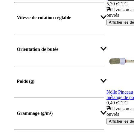
5,39 €
TTC
Livraison au
ouvrés
Vitesse de rotation réglable
Afficher les dé
Orientation de butée
Poids (g)
Nölle Pinceau 
mélange de po
0,49 €
TTC
Livraison au
Grammage (g/m²)
ouvrés
Afficher les dé