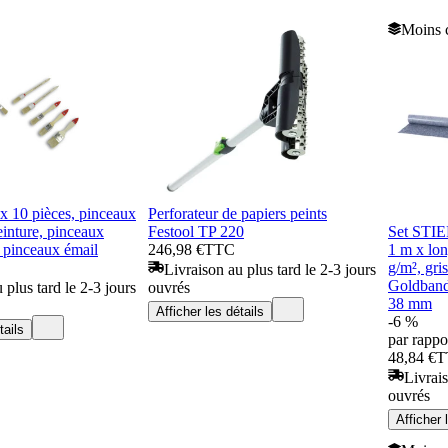
Moins c
x 10 pièces, pinceaux
Perforateur de papiers peints
einture, pinceaux
Festool TP 220
Set STIER
, pinceaux émail
246,98 €
TTC
1 m x lo
g/m², gr
Livraison au plus tard le 2-3 jours
Goldband
 plus tard le 2-3 jours
ouvrés
38 mm
Afficher les détails
-6 %
tails
par rappor
48,84 €
T
Livrais
ouvrés
Afficher 