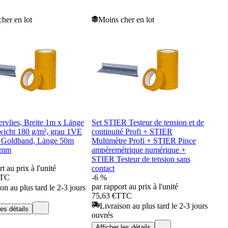
her en lot
Moins cher en lot
ervlies, Breite 1m x Länge
Set STIER Testeur de tension et de
icht 180 g/m², grau 1VE
continuité Profi + STIER
 Goldband, Länge 50m
Multimètre Profi + STIER Pince
8mm
ampèremétrique numérique +
STIER Testeur de tension sans
t au prix à l'unité
contact
TC
-6 %
par rapport au prix à l'unité
on au plus tard le 2-3 jours
75,63 €
TTC
Livraison au plus tard le 2-3 jours
les détails
ouvrés
Afficher les détails