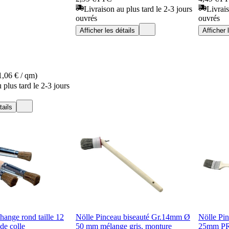
Livraison au plus tard le 2-3 jours
Livrais
ouvrés
ouvrés
Afficher les détails
Afficher 
,06 € / qm)
 plus tard le 2-3 jours
tails
hange rond taille 12
Nölle Pinceau biseauté Gr.14mm Ø
Nölle Pin
de colle
50 mm mélange gris, monture
25mm P