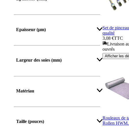
Afficher plus
Set de pinceau
Epaisseur (µm)
qualité
3,08 €
TTC
Livraison au
ouvrés
Afficher les dé
Largeur des soies (mm)
Afficher plus
Matériau
Afficher plus
Rouleaux de ta
Taille (pouces)
Rollen HWM.