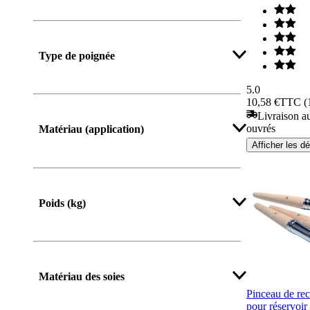
Afficher plus
Type de poignée
5.0
10,58 €
TTC (1
Livraison au
ouvrés
Matériau (application)
Afficher les dé
Poids (kg)
Matériau des soies
Pinceau de rec
pour réservoir 