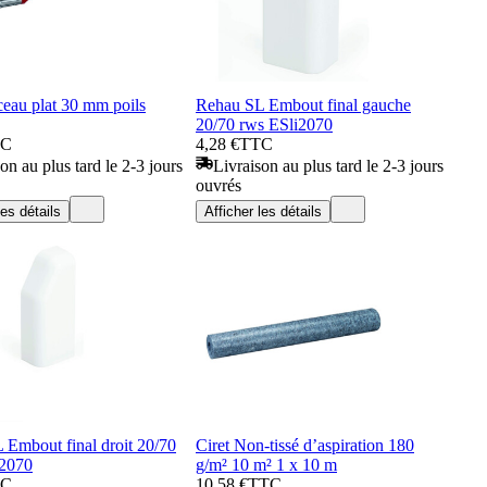
ceau plat 30 mm poils
Rehau SL Embout final gauche
20/70 rws ESli2070
TC
4,28 €
TTC
on au plus tard le 2-3 jours
Livraison au plus tard le 2-3 jours
ouvrés
les détails
Afficher les détails
 Embout final droit 20/70
Ciret Non-tissé d’aspiration 180
2070
g/m² 10 m² 1 x 10 m
TC
10,58 €
TTC