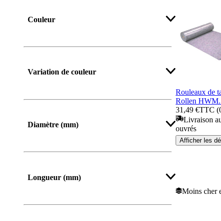
Couleur
Afficher plus
Variation de couleur
Rouleaux de ta
Rollen HWM.
31,49 €
TTC (0
Livraison au
Diamètre (mm)
ouvrés
Afficher les dé
Longueur (mm)
Moins cher e
De
Jusqu’à