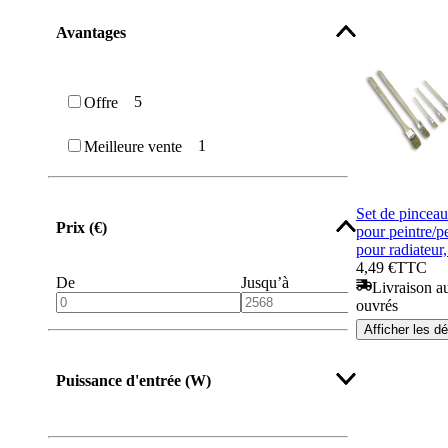
Avantages
5
Offre
1
Meilleure vente
Set de pinceau
Prix (€)
pour peintre/p
pour radiateur
4,49 €
TTC
De
Jusqu’à
Livraison au
ouvrés
Afficher les dé
Puissance d'entrée (W)