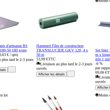
Moins c
pis d'artisanat BS
Hammerl Film de construction
180-50 180 g/qm
TRANSLUCIDE GKV 120, 4 x
Set Stier 
,63 € / qm)
50 m
m x long
53,99 €
TTC
gris 1 uni
 plus tard le 2-3 jours
-6 %
Livraison au plus tard le 2-3 jours
par rappor
ouvrés
tails
69,06 €
T
Afficher les détails
Livrais
ouvrés
Afficher 
n lot
Moins c