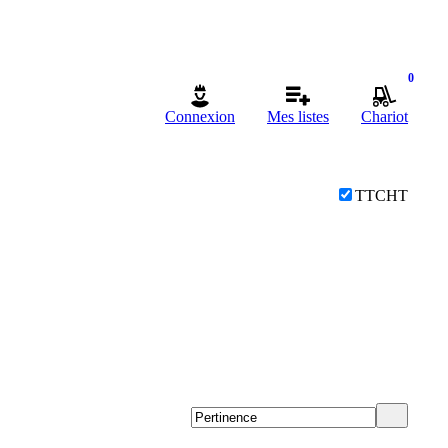
0
Connexion
Mes listes
Chariot
TTC
HT