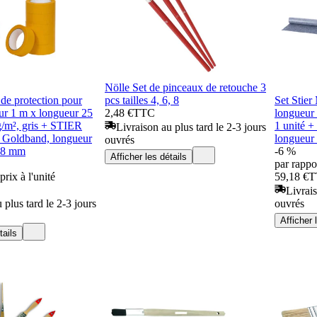
Nölle Set de pinceaux de retouche 3
 de protection pour
pcs tailles 4, 6, 8
Set Stier
eur 1 m x longueur 25
2,48 €
TTC
longueur 
g/m², gris + STIER
1 unité 
Livraison au plus tard le 2-3 jours
 Goldband, longueur
longueur
ouvrés
 38 mm
-6 %
Afficher les détails
par rappor
prix à l'unité
59,18 €
T
Livrais
 plus tard le 2-3 jours
ouvrés
Afficher 
tails