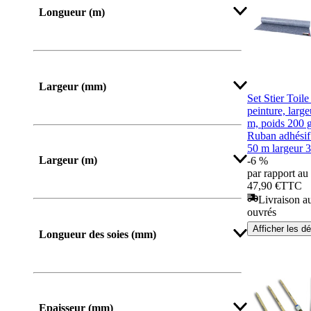
Longueur (m)
Largeur (mm)
Set Stier Toile
peinture, larg
m, poids 200 
De
Jusqu’à
Ruban adhésif
50 m largeur
Largeur (m)
-6 %
par rapport au 
47,90 €
TTC
Livraison au
ouvrés
Afficher les dé
Longueur des soies (mm)
Afficher plus
Epaisseur (mm)