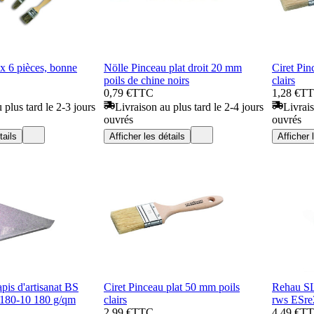
x 6 pièces, bonne
Nölle Pinceau plat droit 20 mm
Ciret Pin
poils de chine noirs
clairs
0,79 €
TTC
1,28 €
T
 plus tard le 2-3 jours
Livraison au plus tard le 2-4 jours
Livrais
ouvrés
ouvrés
tails
Afficher les détails
Afficher 
pis d'artisanat BS
Ciret Pinceau plat 50 mm poils
Rehau SL
180-10 180 g/qm
clairs
rws ESre
2,99 €
TTC
4,49 €
T