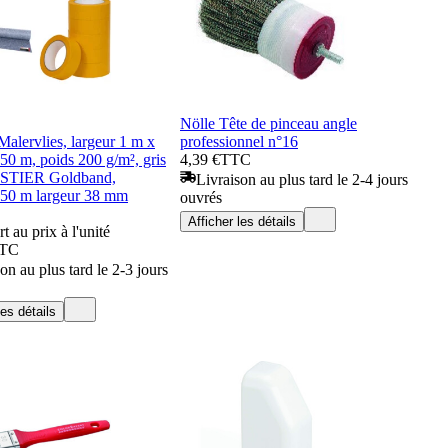
Nölle Tête de pinceau angle
 Malervlies, largeur 1 m x
professionnel n°16
50 m, poids 200 g/m², gris
4,39 €
TTC
+ STIER Goldband,
Livraison au plus tard le 2-4 jours
 50 m largeur 38 mm
ouvrés
Afficher les détails
t au prix à l'unité
TC
on au plus tard le 2-3 jours
les détails