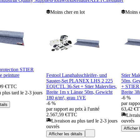
Industrial Quality Supplies
Floraworld
Rehau
HAZET
Ciret
hager
Moins cher en lot
Moins c
protection STIER
e peinture
Festool Langhalsschleifer- und
Stier Mal
Sauger-Set PLANEX LHS 2 225
50m, Gew
99 €
TTC
EQI/CTL 36-Set + Stier Malervlies,
+ STIER
Breite 1m x Länge 50m, Gewicht
Breite 3
 plus tard le 2-3 jours
180 g/m², grau 1VE
-6 %
-6 %
par rappor
tails
par rapport au prix à l'unité
63,42 €
T
2.567,59 €
TTC
Livrais
Livraison au plus tard le 2-3 jours
ouvrés
ouvrés
Afficher 
Afficher les détails