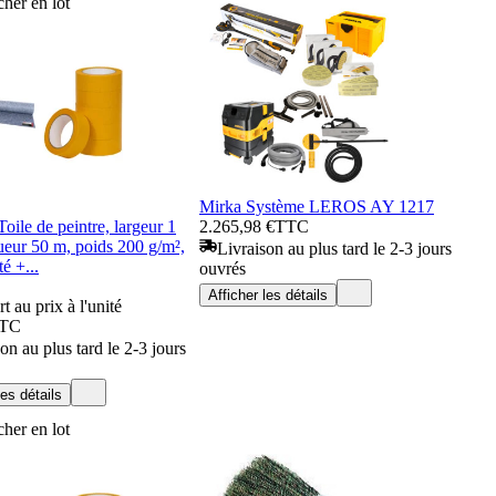
her en lot
Mirka Système LEROS AY 1217
Toile de peintre, largeur 1
2.265,98 €
TTC
ueur 50 m, poids 200 g/m²,
Livraison au plus tard le 2-3 jours
té +...
ouvrés
Afficher les détails
t au prix à l'unité
TC
on au plus tard le 2-3 jours
les détails
her en lot