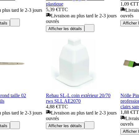
plastique
1,09 €
T
5,39 €
TTC
 plus tard le 2-3 jours
Livrais
Livraison au plus tard le 2-3 jours
ouvrés
ouvrés
tails
Afficher 
Afficher les détails
rond taille 02
Rehau SL-L coin extérieur 20/70
Nölle Pin
ils
rws SLL AE2070
professio
4,88 €
TTC
clairs s
1,88 €
T
 plus tard le 2-3 jours
Livraison au plus tard le 2-3 jours
ouvrés
Livrais
ouvrés
tails
Afficher les détails
Afficher 