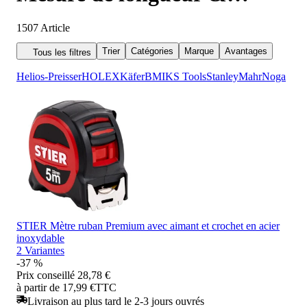
géométrie
1507
Article
Trier
Catégories
Marque
Avantages
Tous les filtres
Helios-Preisser
HOLEX
Käfer
BMI
KS Tools
Stanley
Mahr
Noga
STIER Mètre ruban Premium avec aimant et crochet en acier
inoxydable
2 Variantes
-37 %
Prix conseillé
28,78 €
à partir de 17,99 €
TTC
Livraison au plus tard le 2-3 jours ouvrés