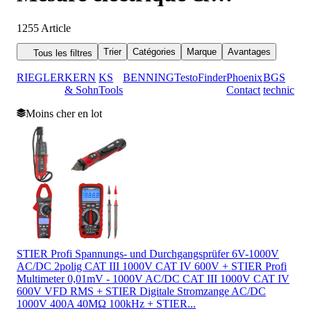
environnementale
1255
Article
Trier
Catégories
Marque
Avantages
Tous les filtres
RIEGLER
KERN
KS
BENNING
Testo
Finder
Phoenix
BGS
& Sohn
Tools
Contact
technic
Moins cher en lot
STIER Profi Spannungs- und Durchgangsprüfer 6V-1000V
AC/DC 2polig CAT III 1000V CAT IV 600V + STIER Profi
Multimeter 0,01mV - 1000V AC/DC CAT III 1000V CAT IV
600V VFD RMS + STIER Digitale Stromzange AC/DC
1000V 400A 40MΩ 100kHz + STIER...