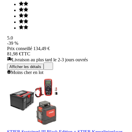
5.0
-39 %
Prix conseillé
134,49 €
81,98 €
TTC
Livraison au plus tard le 2-3 jours ouvrés
Afficher les détails
Moins cher en lot
STIER Systainer³ III Black Edition + STIER Kreuzlinienlaser