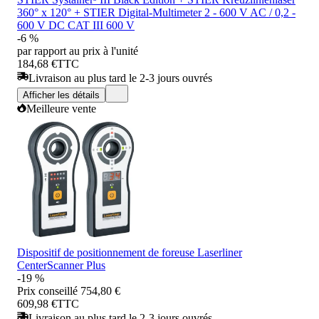
360° x 120° + STIER Digital-Multimeter 2 - 600 V AC / 0,2 -
600 V DC CAT III 600 V
-6 %
par rapport au prix à l'unité
184,68 €
TTC
Livraison au plus tard le 2-3 jours ouvrés
Afficher les détails
Meilleure vente
Dispositif de positionnement de foreuse Laserliner
CenterScanner Plus
-19 %
Prix conseillé
754,80 €
609,98 €
TTC
Livraison au plus tard le 2-3 jours ouvrés