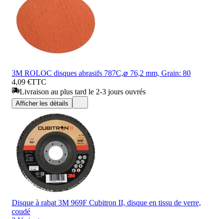
3M ROLOC disques abrasifs 787C,⌀ 76,2 mm, Grain: 80
4,09 €
TTC
Livraison au plus tard le 2-3 jours ouvrés
Afficher les détails
Disque à rabat 3M 969F Cubitron II, disque en tissu de verre,
coudé