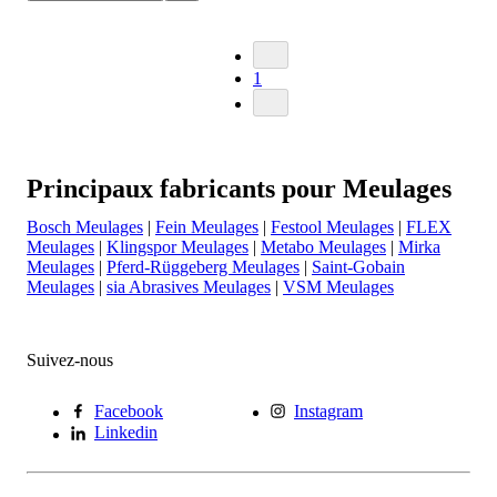
1
Principaux fabricants pour Meulages
Bosch Meulages
|
Fein Meulages
|
Festool Meulages
|
FLEX
Meulages
|
Klingspor Meulages
|
Metabo Meulages
|
Mirka
Meulages
|
Pferd-Rüggeberg Meulages
|
Saint-Gobain
Meulages
|
sia Abrasives Meulages
|
VSM Meulages
Suivez-nous
Facebook
Instagram
Linkedin