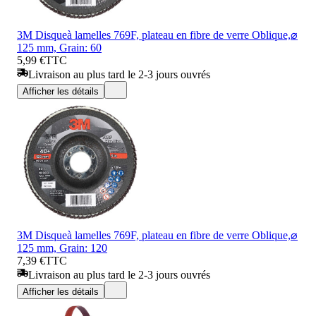
3M Disqueà lamelles 769F, plateau en fibre de verre Oblique,⌀
125 mm, Grain: 60
5,99 €
TTC
Livraison au plus tard le 2-3 jours ouvrés
Afficher les détails
3M Disqueà lamelles 769F, plateau en fibre de verre Oblique,⌀
125 mm, Grain: 120
7,39 €
TTC
Livraison au plus tard le 2-3 jours ouvrés
Afficher les détails