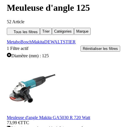
Meuleuse d'angle 125
52
Article
Trier
Catégories
Marque
Tous les filtres
Metabo
Bosch
Makita
DEWALT
STIER
1
Filtre actif
Réinitialiser les filtres
Diamètre (mm) : 125
Meuleuse d'angle Makita GA5030 R 720 Watt
73,99 €
TTC