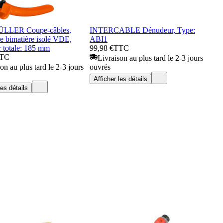
LER Coupe-câbles,
INTERCABLE Dénudeur, Type:
e bimatière isolé VDE,
ABI1
 totale: 185 mm
99,98 €
TTC
TC
Livraison au plus tard le 2-3 jours
on au plus tard le 2-3 jours
ouvrés
Afficher les détails
les détails