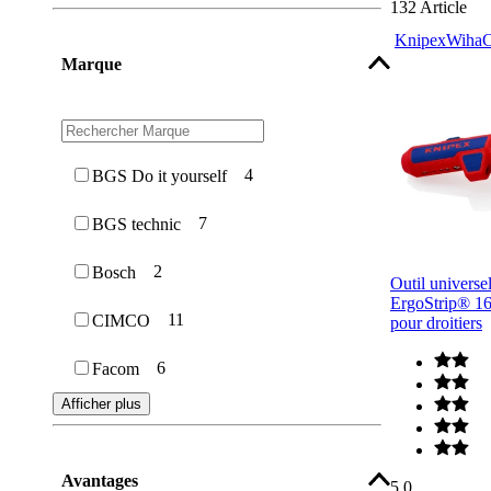
132
Article
Knipex
Wiha
Marque
4
BGS Do it yourself
7
BGS technic
2
Bosch
Outil univers
ErgoStrip® 1
11
CIMCO
pour droitiers
6
Facom
Afficher plus
Avantages
5.0