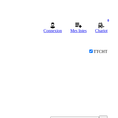
0
Connexion
Mes listes
Chariot
TTC
HT