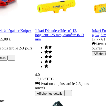
els à dégainer Knipex
Jokari Dénude-câbles n° 12,
Jokari E
longueur 125 mm, diamètre 8-13
4,8-7,5 
55,08 €
mm
17,77 €
T
Livrais
 plus tard le 2-3 jours
ouvrés
Afficher 
tails
4.0
17,18 €
TTC
Livraison au plus tard le 2-3 jours
ouvrés
Afficher les détails
nte