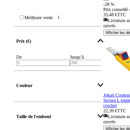
-28 %
Prix conseillé
35,48 €
TTC
1
Meilleure vente
Livraison au
ouvrés
Afficher les dé
Prix (€)
De
Jusqu’à
Couleur
Jokari Coutea
Secura L tota
crochet
22,39 €
TTC
Livraison au
Taille de l'embout
ouvrés
Afficher les dé