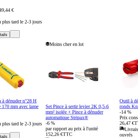
49,44 €
 plus tard le 2-3 jours
tails
Moins cher en lot
u à dénuder n°28 H
Outil à d
le 170 mm avec lame
Set Pince à sertir levier 2K 0,5-6
ronds Kn
mm² isolée + Pince à dénuder
-14 %
automatique Stripax®
Prix cons
-6 %
26,47 €
T
 plus tard le 2-3 jours
par rapport au prix à l'unité
Livrais
152,26 €
TTC
ouvrés
tails