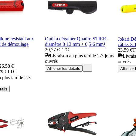
tique résistant aux
Outil à dégainer Quadro STIER,
Jokari D
il de démoulage
diamètre 8-13 mm + 0,5-6 mm²
câble: 8
20,77 €
TTC
23,59 €
T
Livraison au plus tard le 2-3 jours
Livrais
ouvrés
ouvrés
26,58 €
Afficher les détails
Afficher 
79 €
TTC
 plus tard le 2-3
tails