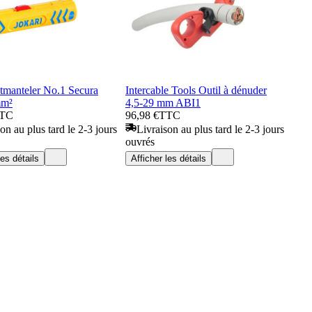
ntmanteler No.1 Secura
Intercable Tools Outil à dénuder
mm²
4,5-29 mm ABI1
TC
96,98 €
TTC
on au plus tard le 2-3 jours
Livraison au plus tard le 2-3 jours
ouvrés
les détails
Afficher les détails