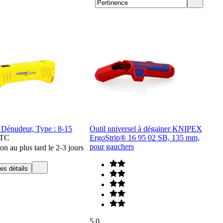
énudeur, Type : 8-15
Outil universel à dégainer KNIPEX
TC
ErgoStrip® 16 95 02 SB, 135 mm,
pour gauchers
on au plus tard le 2-3 jours
les détails
5.0