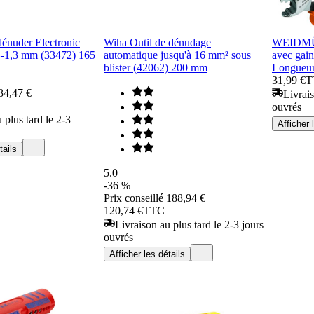
dénuder Electronic
Wiha Outil de dénudage
WEIDMÜL
4-1,3 mm (33472) 165
automatique jusqu'à 16 mm² sous
avec gain
blister (42062) 200 mm
Longueur
31,99 €
T
34,47 €
Livrais
ouvrés
 plus tard le 2-3
Afficher 
tails
5.0
-36 %
Prix conseillé
188,94 €
120,74 €
TTC
Livraison au plus tard le 2-3 jours
ouvrés
Afficher les détails