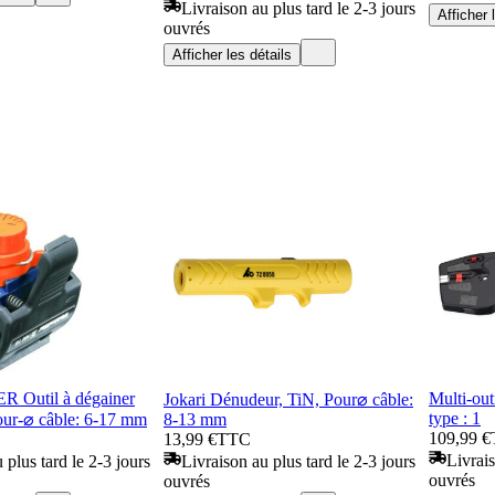
Livraison au plus tard le 2-3 jours
Afficher 
ouvrés
Afficher les détails
Outil à dégainer
Multi-out
Jokari Dénudeur, TiN, Pour⌀ câble:
type : 1
our-⌀ câble: 6-17 mm
8-13 mm
109,99 €
13,99 €
TTC
Livrais
 plus tard le 2-3 jours
Livraison au plus tard le 2-3 jours
ouvrés
ouvrés