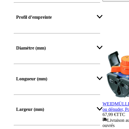
Profil d’empreinte
Diamètre (mm)
Afficher plus
Longueur (mm)
De
Jusqu’à
WEIDMÜLLER 
ou dénuder, P
Largeur (mm)
67,99 €
TTC
Livraison au
De
Jusqu’à
ouvrés