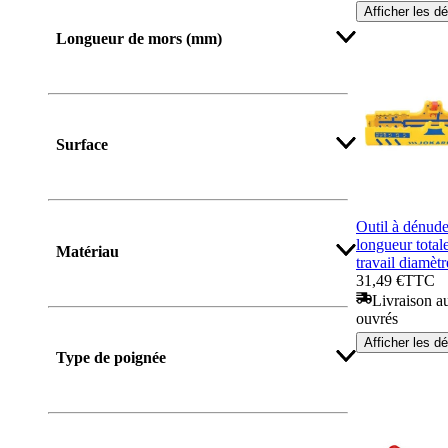
Afficher les dé
Longueur de mors (mm)
Surface
Outil à dénude
longueur tota
Matériau
travail diamèt
31,49 €
TTC
Livraison au
ouvrés
Afficher les dé
Type de poignée