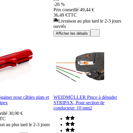
-26 %
Prix conseillé
49,44 €
36,49 €
TTC
Livraison au plus tard le 2-3 jours
ouvrés
Afficher les détails
égainer pour câbles plats et
WEIDMÜLLER Pince à dénuder
ipex
STRIPAX, Pour section de
conducteur: 10 mm2
eillé
30,90 €
TC
on au plus tard le 2-3 jours