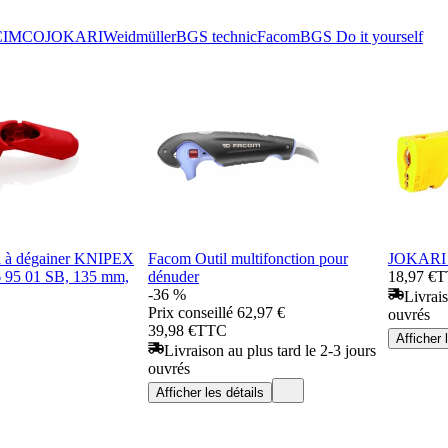
CIMCO
JOKARI
Weidmüller
BGS technic
Facom
BGS Do it yourself
el à dégainer KNIPEX
Facom Outil multifonction pour
JOKARI D
6 95 01 SB, 135 mm,
dénuder
18,97 €
T
-36 %
Livrais
Prix conseillé
62,97 €
ouvrés
39,98 €
TTC
Afficher 
Livraison au plus tard le 2-3 jours
ouvrés
Afficher les détails