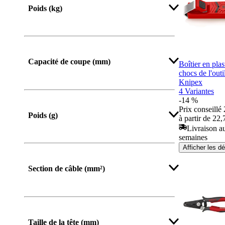
Poids (kg)
Capacité de coupe (mm)
Boîtier en plas
chocs de l'out
Knipex
4 Variantes
-14 %
Prix conseillé
Poids (g)
à partir de 22,
Livraison au
semaines
Afficher les dé
Afficher plus
Section de câble (mm²)
Taille de la tête (mm)