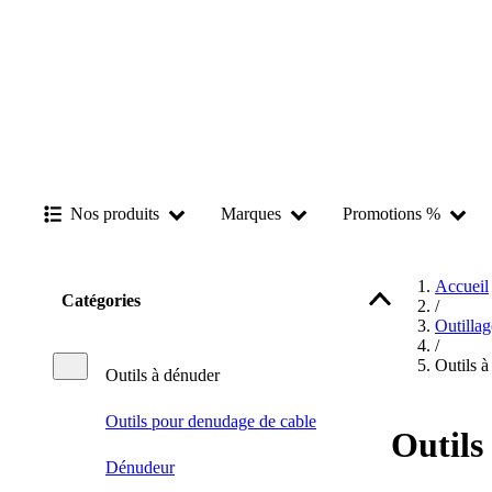
Nos produits
Marques
Promotions %
Accueil
Catégories
/
Outilla
/
Outils à
Outils à dénuder
Outils pour denudage de cable
Outils
Dénudeur