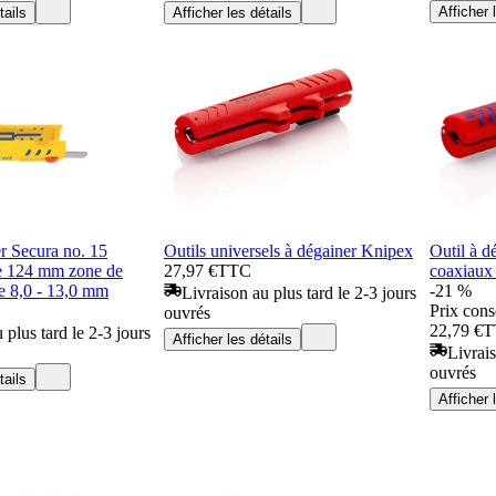
Afficher 
tails
Afficher les détails
r Secura no. 15
Outils universels à dégainer Knipex
Outil à d
le 124 mm zone de
27,97 €
TTC
coaxiaux
re 8,0 - 13,0 mm
-21 %
Livraison au plus tard le 2-3 jours
Prix cons
ouvrés
22,79 €
T
 plus tard le 2-3 jours
Afficher les détails
Livrais
ouvrés
tails
Afficher 