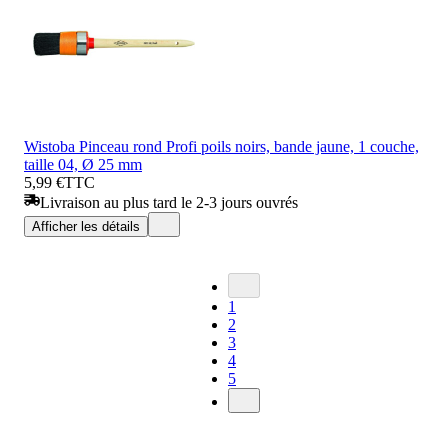
Wistoba Pinceau rond Profi poils noirs, bande jaune, 1 couche,
taille 04, Ø 25 mm
5,99 €
TTC
Livraison au plus tard le 2-3 jours ouvrés
Afficher les détails
1
2
3
4
5