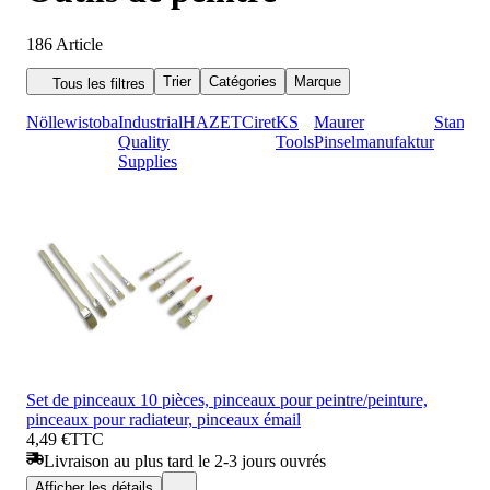
186
Article
Trier
Catégories
Marque
Tous les filtres
Nölle
wistoba
Industrial
HAZET
Ciret
KS
Maurer
Stannol
Quality
Tools
Pinselmanufaktur
Supplies
Set de pinceaux 10 pièces, pinceaux pour peintre/peinture,
pinceaux pour radiateur, pinceaux émail
4,49 €
TTC
Livraison au plus tard le 2-3 jours ouvrés
Afficher les détails