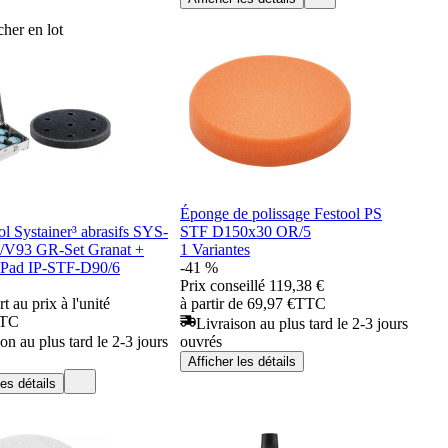
her en lot
Éponge de polissage Festool PS
ol Systainer³ abrasifs SYS-
STF D150x30 OR/5
/V93 GR-Set Granat +
1 Variantes
e-Pad IP-STF-D90/6
-41 %
Prix conseillé
119,38 €
t au prix à l'unité
à partir de 69,97 €
TTC
TC
Livraison au plus tard le 2-3 jours
on au plus tard le 2-3 jours
ouvrés
Afficher les détails
les détails