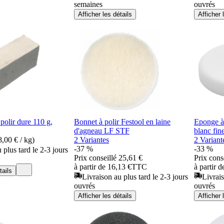
semaines
ouvrés
Afficher les détails
Afficher 
polir dure 110 g,
Bonnet à polir Festool en laine
Eponge à
d'agneau LF STF
blanc fin
,00 € / kg)
2 Variantes
2 Variant
-37 %
-33 %
 plus tard le 2-3 jours
Prix conseillé
25,61 €
Prix cons
à partir de 16,13 €
TTC
à partir 
tails
Livraison au plus tard le 2-3 jours
Livrais
ouvrés
ouvrés
Afficher les détails
Afficher 