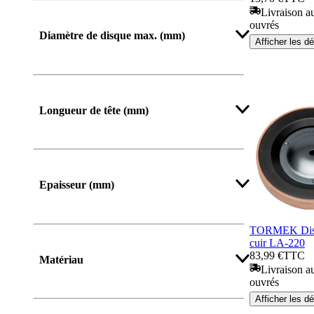
Livraison au
ouvrés
Diamètre de disque max. (mm)
Afficher les dé
Longueur de tête (mm)
Epaisseur (mm)
TORMEK Disqu
Afficher plus
cuir LA-220
83,99 €
TTC
Matériau
Livraison au
ouvrés
Afficher les dé