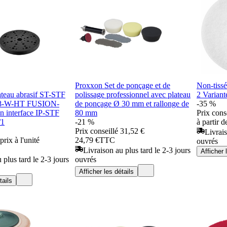
Proxxon Set de ponçage et de
Non-tissé
ateau abrasif ST-STF
polissage professionnel avec plateau
2 Variant
8-W-HT FUSION-
de ponçage Ø 30 mm et rallonge de
-35 %
 interface IP-STF
80 mm
Prix cons
/1
-21 %
à partir 
Prix conseillé
31,52 €
Livrais
prix à l'unité
24,79 €
TTC
ouvrés
Livraison au plus tard le 2-3 jours
Afficher 
 plus tard le 2-3 jours
ouvrés
Afficher les détails
tails