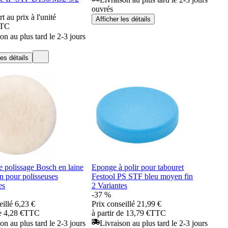
ouvrés
t au prix à l'unité
Afficher les détails
TC
on au plus tard le 2-3 jours
les détails
 polissage Bosch en laine
Eponge à polir pour tabouret
n pour polisseuses
Festool PS STF bleu moyen fin
es
2 Variantes
-37 %
eillé
6,23 €
Prix conseillé
21,99 €
e 4,28 €
TTC
à partir de 13,79 €
TTC
on au plus tard le 2-3 jours
Livraison au plus tard le 2-3 jours