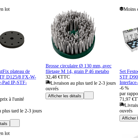
n lot
Moins c
Brosse circulaire Ø 130 mm, avec
stFix plateau de
filetage M 14, grain P 46 metabo
Set Festo
STF D125/8 FX-W-
32,48 €
TTC
STF D90
e-Pad IP-STF-
Interfac
Livraison au plus tard le 2-3 jours
-6 %
ouvrés
par rappor
Afficher les détails
prix à l'unité
71,97 €
T
Livrais
 plus tard le 2-3 jours
ouvrés
Afficher 
tails
n lot