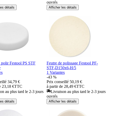
ouvrés
les détails
Afficher les détails
 polir Festool PS STF
Feutre de polissage Festool PF-
e
STF-D150x6-H/5
es
1 Variantes
-43 %
eillé
34,79 €
Prix conseillé
50,19 €
de 23,18 €
TTC
à partir de 28,49 €
TTC
on au plus tard le 2-3 jours
Livraison au plus tard le 2-3 jours
ouvrés
les détails
Afficher les détails