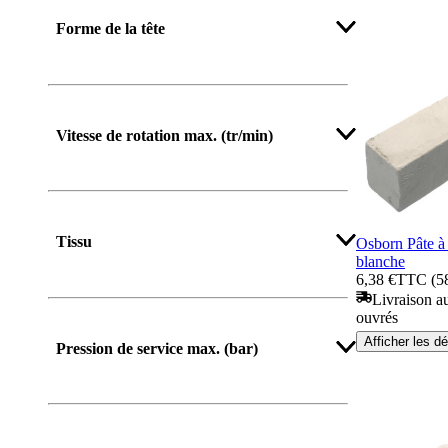
Afficher plus
Forme de la tête
Vitesse de rotation max. (tr/min)
Tissu
Osborn Pâte à 
blanche
6,38 €
TTC (58
Livraison au
ouvrés
Afficher les dé
Pression de service max. (bar)