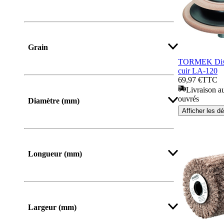
Grain
TORMEK Disq
cuir LA-120
69,97 €
TTC
Afficher plus
Livraison au
ouvrés
Diamètre (mm)
Afficher les dé
Afficher plus
Longueur (mm)
De
Jusqu’à
Largeur (mm)