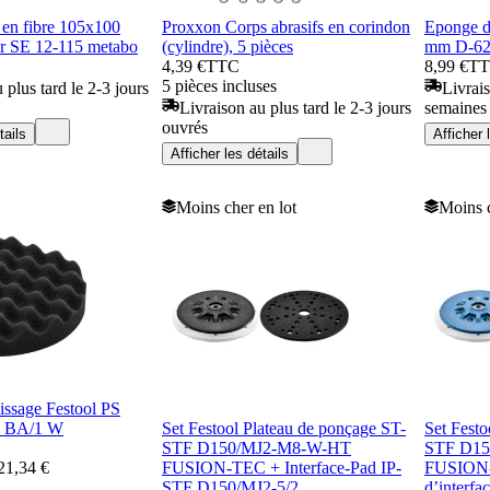
 en fibre 105x100
Proxxon Corps abrasifs en corindon
Eponge d
r SE 12-115 metabo
(cylindre), 5 pièces
mm D-62
4,39 €
TTC
8,99 €
T
5 pièces incluses
 plus tard le 2-3 jours
Livrais
Livraison au plus tard le 2-3 jours
semaines
ouvrés
tails
Afficher 
Afficher les détails
Moins cher en lot
Moins c
issage Festool PS
 BA/1 W
Set Festool Plateau de ponçage ST-
Set Festo
STF D150/MJ2-M8-W-HT
STF D15
21,34 €
FUSION-TEC + Interface-Pad IP-
FUSION
STF D150/MJ2-5/2
d’interf