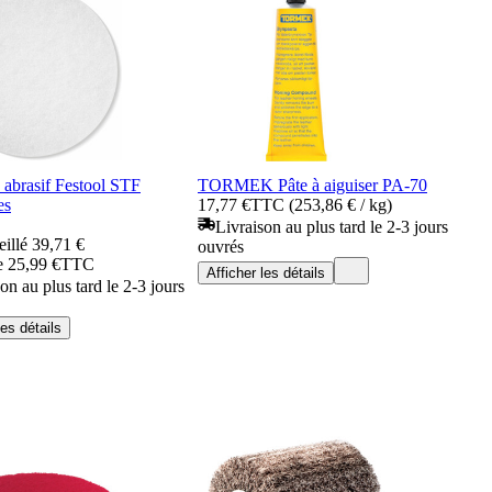
 abrasif Festool STF
TORMEK Pâte à aiguiser PA-70
es
17,77 €
TTC (253,86 € / kg)
Livraison au plus tard le 2-3 jours
eillé
39,71 €
ouvrés
de 25,99 €
TTC
Afficher les détails
on au plus tard le 2-3 jours
les détails