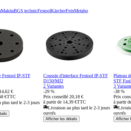
h
Makita
BGS technic
Festool
Kärcher
Fein
Metabo
e Festool IP-STF
Coussin d'interface Festool IP-STF
Plateau d
D150/MJ2
STF Fast
2 Variantes
3 Variant
14,62 €
-29 %
-38 %
68 €
TTC
Prix conseillé
20,18 €
Prix cons
à partir de 14,39 €
TTC
à partir 
 plus tard le 2-3 jours
Livraison au plus tard le 2-3 jours
Livrais
ouvrés
ouvrés
tails
Afficher les détails
Afficher 