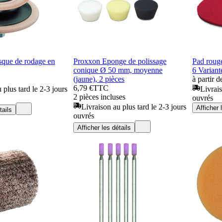
ue de rodage en
Proxxon Eponge de polissage
Pad roug
conique Ø 50 mm, moyenne
6 Variant
(jaune), 2 pièces
à partir 
6,79 €
TTC
 plus tard le 2-3 jours
Livrais
2 pièces incluses
ouvrés
Livraison au plus tard le 2-3 jours
Afficher 
tails
ouvrés
Afficher les détails