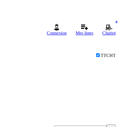
0
Connexion
Mes listes
Chariot
TTC
HT