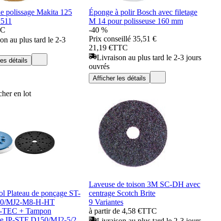
e polissage Makita 125
Éponge à polir Bosch avec filetage
511
M 14 pour polisseuse 160 mm
TC
-40 %
Prix conseillé
35,51 €
on au plus tard le 2-3
21,19 €
TTC
Livraison au plus tard le 2-3 jours
les détails
ouvrés
Afficher les détails
her en lot
Laveuse de toison 3M SC-DH avec
ol Plateau de ponçage ST-
centrage Scotch Brite
0/MJ2-M8-H-HT
9 Variantes
-TEC + Tampon
à partir de 4,58 €
TTC
ace IP-STF D150/MJ2-5/2
Livraison au plus tard le 2-3 jours