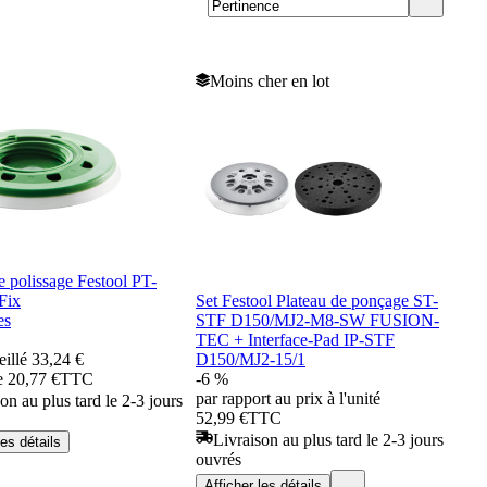
Moins cher en lot
e polissage Festool PT-
Fix
Set Festool Plateau de ponçage ST-
es
STF D150/MJ2-M8-SW FUSION-
TEC + Interface-Pad IP-STF
eillé
33,24 €
D150/MJ2-15/1
de 20,77 €
TTC
-6 %
par rapport au prix à l'unité
on au plus tard le 2-3 jours
52,99 €
TTC
Livraison au plus tard le 2-3 jours
les détails
ouvrés
Afficher les détails