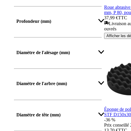
De
Jusqu’à
Roue abrasive
mm, P 80, pou
37,99 €
TTC
Profondeur (mm)
Livraison au
ouvrés
Afficher les dé
Diamètre de l'alésage (mm)
Afficher plus
Diamètre de l'arbre (mm)
Éponge de pol
STF D150x30
Diamètre de tête (mm)
-36 %
Prix conseillé
13,70 €
TTC