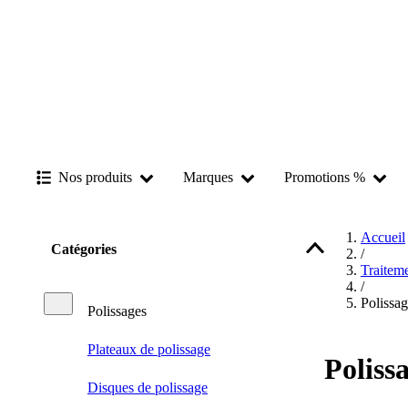
Nos produits
Marques
Promotions %
Accueil
Catégories
/
Traitem
/
Polissag
Polissages
Plateaux de polissage
Poliss
Disques de polissage