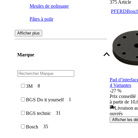
375
Article
Meules de polissage
PFERD
Bosc
Pâtes à polir
Meules de finition sur tige
Afficher plus
Tissus de polissage
Marque
Feutres de polissage
Meules en tissu
Pad d’interfac
Bandes de polissage
4 Variantes
8
3M
-27 %
Prix conseillé
1
BGS Do it yourself
à partir de 10,
Livraison au
31
BGS technic
ouvrés
Afficher les dé
35
Bosch