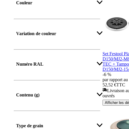
Couleur
Afficher plus
Variation de couleur
Set Festool Pl
Afficher plus
D150/MJ2-M
TEC + Tampon
Numéro RAL
D150/MJ2-15
-6 %
par rapport au 
52,52 €
TTC
Livraison au
Contenu (g)
ouvrés
Afficher les dé
Type de grain