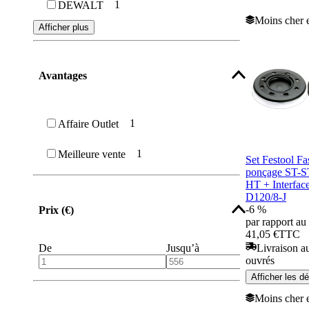
1
DEWALT
Moins cher e
Afficher plus
Avantages
1
Affaire Outlet
1
Meilleure vente
Set Festool Fa
ponçage ST-
HT + Interfac
D120/8-J
-6 %
Prix (€)
par rapport au 
41,05 €
TTC
Livraison au
De
Jusqu’à
ouvrés
Afficher les dé
Moins cher e