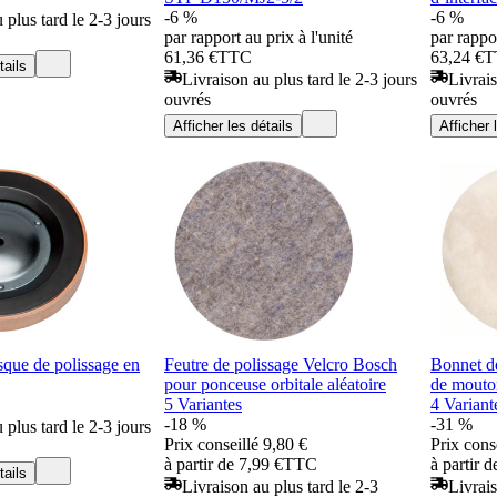
-6 %
-6 %
 plus tard le 2-3 jours
par rapport au prix à l'unité
par rappor
61,36 €
TTC
63,24 €
T
tails
Livraison au plus tard le 2-3 jours
Livrais
ouvrés
ouvrés
Afficher les détails
Afficher 
e de polissage en
Feutre de polissage Velcro Bosch
Bonnet de
pour ponceuse orbitale aléatoire
de mouto
5 Variantes
4 Variant
-18 %
-31 %
 plus tard le 2-3 jours
Prix conseillé
9,80 €
Prix cons
à partir de 7,99 €
TTC
à partir d
tails
Livraison au plus tard le 2-3
Livrais