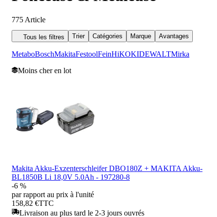
775
Article
Trier
Catégories
Marque
Avantages
Tous les filtres
Metabo
Bosch
Makita
Festool
Fein
HiKOKI
DEWALT
Mirka
Moins cher en lot
Makita Akku-Exzenterschleifer DBO180Z + MAKITA Akku-
BL1850B Li 18,0V 5.0Ah - 197280-8
-6 %
par rapport au prix à l'unité
158,82 €
TTC
Livraison au plus tard le 2-3 jours ouvrés