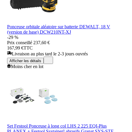
Ponceuse orbitale aléatoire sur batterie DEWALT, 18 V
(version de base) DCW210NT-XJ
-29 %
Prix conseillé
237,60 €
167,99 €
TTC
Livraison au plus tard le 2-3 jours ouvrés
Afficher les détails
Moins cher en lot
Set Festool Ponceuse à long col LHS 2 225 EQI-Plus
PLANEX + Festool Systainer³ abrasifs Granat SYS-STF