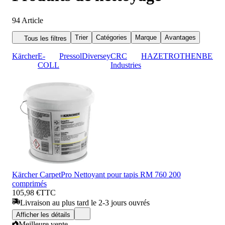
94
Article
Trier
Catégories
Marque
Avantages
Tous les filtres
Kärcher
E-
Pressol
Diversey
CRC
HAZET
ROTHENBERG
COLL
Industries
Kärcher CarpetPro Nettoyant pour tapis RM 760 200
comprimés
105,98 €
TTC
Livraison au plus tard le 2-3 jours ouvrés
Afficher les détails
Meilleure vente