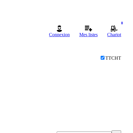
0
Connexion
Mes listes
Chariot
TTC
HT