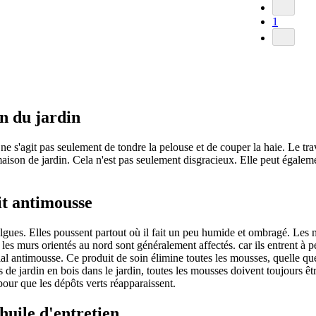
1
n du jardin
l ne s'agit pas seulement de tondre la pelouse et de couper la haie. Le tra
 maison de jardin. Cela n'est pas seulement disgracieux. Elle peut égale
it antimousse
es. Elles poussent partout où il fait un peu humide et ombragé. Les mou
 les murs orientés au nord sont généralement affectés. car ils entrent à p
l antimousse. Ce produit de soin élimine toutes les mousses, quelle que s
is de jardin en bois dans le jardin, toutes les mousses doivent toujours
pour que les dépôts verts réapparaissent.
huile d'entretien