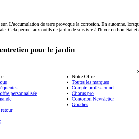
ajeur. L'accumulation de terre provoque la corrosion. En automne, lorsqu
le. Cela permet aux outils de jardin de survivre à l'hiver en bon état et 
entretien pour le jardin
ce
Notre Offre
nous
Toutes les marques
réquentes
Compte professionnel
ffre personnalisée
Chorus pro
mande
Contorion Newsletter
Goodies
 retour
t