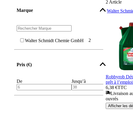
2
Article
Marque
Walter Schm
2
Walter Schmidt Chemie GmbH
Prix (€)
Robbyrob Déta
De
Jusqu’à
prêt à l’emplo
6,38 €
TTC
Livraison au
ouvrés
Afficher les dé