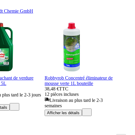
idt Chemie GmbH
chant de verdure
Robbyrob Concentré éliminateur de
i 5L
mousse verte 1L bouteille
38,48 €
TTC
12 pièces incluses
 plus tard le 2-3 jours
Livraison au plus tard le 2-3
semaines
tails
Afficher les détails