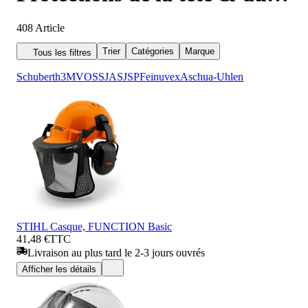
visage
408
Article
Trier
Catégories
Marque
Tous les filtres
Schuberth
3M
VOSS
JAS
JSP
Fein
uvex
Aschua-Uhlen
STIHL Casque, FUNCTION Basic
41,48 €
TTC
Livraison au plus tard le 2-3 jours ouvrés
Afficher les détails