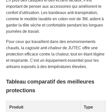
En plus des casques et des écrans faciaux, il est
important de penser aux accessoires qui améliorent le
confort d'utilisation. Les bandeaux anti-transpiration,
comme le modèle lavable en coton noir de 3M, aident à
garder la tête sèche et confortable pendant les longues
journées de travail.
Pour ceux qui travaillent dans des environnements
chauds, la
cagoule anti-chaleur
de JUTEC offre une
protection efficace contre la chaleur, tout en étant légère
et respirante. C'est un équipement essentiel pour les
artisans exposés à des températures élevées.
Tableau comparatif des meilleures
protections
Produit
Type
N