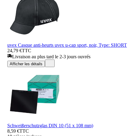
uvex Casque anti-heurts uvex u-cap sport, noir, Type: SHORT
24,79 €
TTC
Livraison au plus tard le 2-3 jours ouvrés
Afficher les détails
Schweißerschutzglas DIN 10 (51 x 108 mm)
8,59 €
TTC