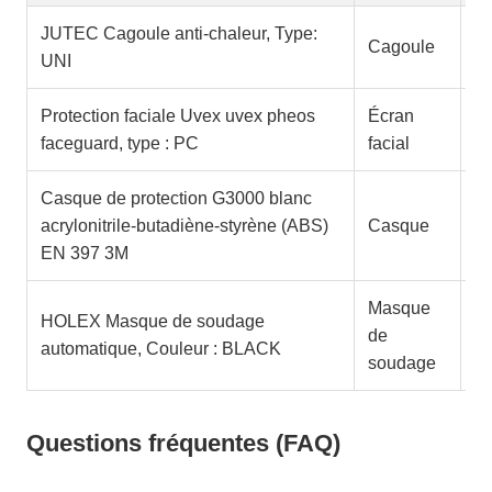
JUTEC Cagoule anti-chaleur, Type:
E
Cagoule
UNI
1
Protection faciale Uvex uvex pheos
Écran
E
faceguard, type : PC
facial
1
Casque de protection G3000 blanc
E
acrylonitrile-butadiène-styrène (ABS)
Casque
3
EN 397 3M
Masque
HOLEX Masque de soudage
E
de
automatique, Couleur : BLACK
1
soudage
Questions fréquentes (FAQ)