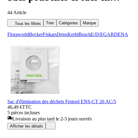
plastique
44
Article
Trier
Catégories
Marque
Tous les filtres
Floraworld
Becker
Fiskars
Deiss
Kerbl
Bosch
E/D/E
GARDENA
Sac d'élimination des déchets Festool ENS-CT 26 AC/5
46,49 €
TTC
5 pièces incluses
Livraison au plus tard le 2-3 jours ouvrés
Afficher les détails