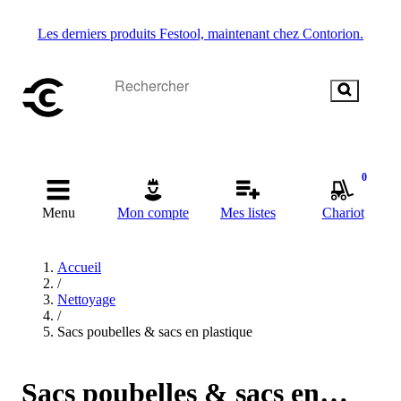
Les derniers produits Festool, maintenant chez Contorion.
0
Menu
Mon compte
Mes listes
Chariot
Accueil
/
Nettoyage
/
Sacs poubelles & sacs en plastique
Sacs poubelles & sacs en