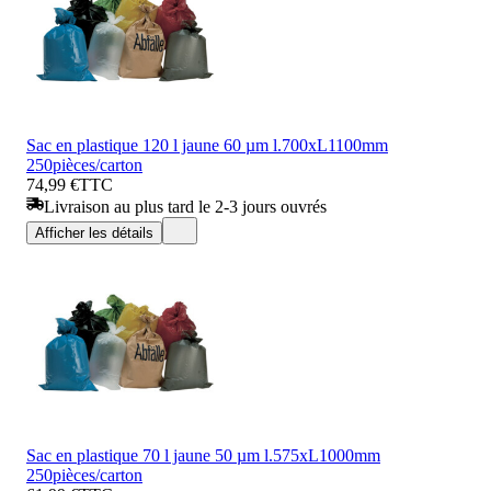
Sac en plastique 120 l jaune 60 µm l.700xL1100mm
250pièces/carton
74,99 €
TTC
Livraison au plus tard le 2-3 jours ouvrés
Afficher les détails
Sac en plastique 70 l jaune 50 µm l.575xL1000mm
250pièces/carton