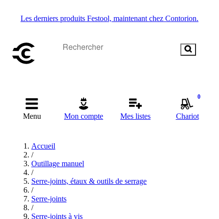
Les derniers produits Festool, maintenant chez Contorion.
0
Menu
Mon compte
Mes listes
Chariot
Accueil
/
Outillage manuel
/
Serre-joints, étaux & outils de serrage
/
Serre-joints
/
Serre-joints à vis