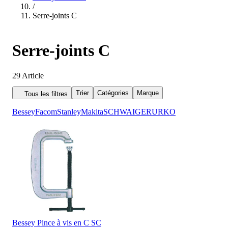
/
Serre-joints C
Serre-joints C
29
Article
Trier
Catégories
Marque
Tous les filtres
Bessey
Facom
Stanley
Makita
SCHWAIGER
URKO
Bessey Pince à vis en C SC