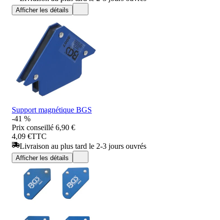
Afficher les détails
Support magnétique BGS
-41 %
Prix conseillé
6,90 €
4,09 €
TTC
Livraison au plus tard le 2-3 jours ouvrés
Afficher les détails