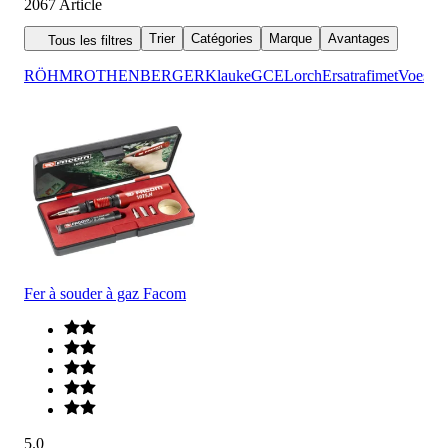
2067
Article
Trier
Catégories
Marque
Avantages
Tous les filtres
RÖHM
ROTHENBERGER
Klauke
GCE
Lorch
Ersa
trafimet
Voestal
Fer à souder à gaz Facom
5.0