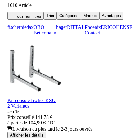
1610
Article
Trier
Catégories
Marque
Avantages
Tous les filtres
fischer
niedax
OBO
hager
RITTAL
Phoenix
ERICO
HENSEL
Bettermann
Contact
Kit console fischer KSU
2 Variantes
-26 %
Prix conseillé
141,78 €
à partir de 104,99 €
TTC
Livraison au plus tard le 2-3 jours ouvrés
Afficher les détails