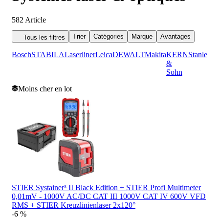
582
Article
Trier
Catégories
Marque
Avantages
Tous les filtres
Bosch
STABILA
Laserliner
Leica
DEWALT
Makita
KERN
Stanley
&
Sohn
Moins cher en lot
STIER Systainer³ II Black Edition + STIER Profi Multimeter
0,01mV - 1000V AC/DC CAT III 1000V CAT IV 600V VFD
RMS + STIER Kreuzlinienlaser 2x120°
-6 %