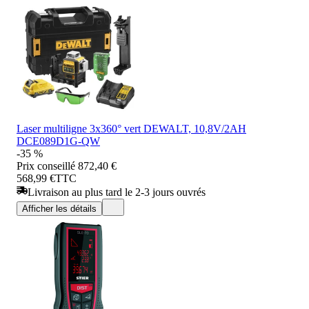
Laser multiligne 3x360° vert DEWALT, 10,8V/2AH
DCE089D1G-QW
-35 %
Prix conseillé
872,40 €
568,99 €
TTC
Livraison au plus tard le 2-3 jours ouvrés
Afficher les détails