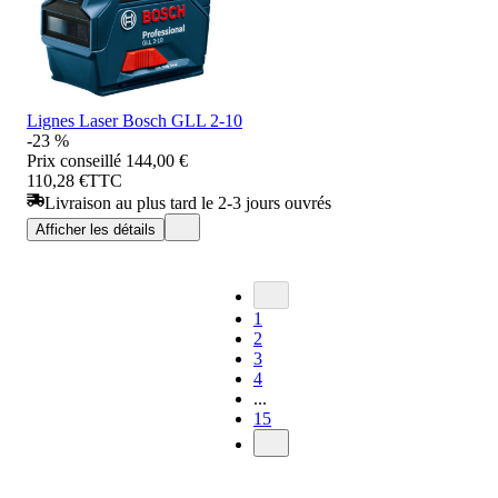
Lignes Laser Bosch GLL 2-10
-23 %
Prix conseillé
144,00 €
110,28 €
TTC
Livraison au plus tard le 2-3 jours ouvrés
Afficher les détails
1
2
3
4
...
15