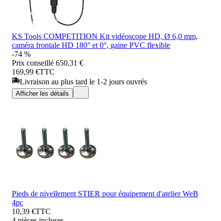
KS Tools COMPETITION Kit vidéoscope HD, Ø 6,0 mm,
caméra frontale HD 180° et 0°, gaine PVC flexible
-74 %
Prix conseillé
650,31 €
169,99 €
TTC
Livraison au plus tard le 1-2 jours ouvrés
Afficher les détails
Pieds de nivellement STIER pour équipement d'atelier WeB
4pc
10,39 €
TTC
4 pièces incluses