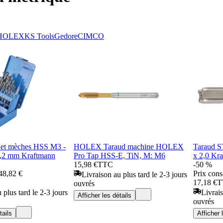
HOLEX
KS Tools
Gedore
CIMCO
s et mèches HSS M3 -
HOLEX Taraud machine HOLEX
Taraud 
0,2 mm Kraftmann
Pro Tap HSS-E, TiN, M: M6
x 2,0 Kr
15,98 €
TTC
-50 %
48,82 €
Prix cons
Livraison au plus tard le 2-3 jours
17,18 €
T
ouvrés
 plus tard le 2-3 jours
Livrais
Afficher les détails
ouvrés
tails
Afficher 