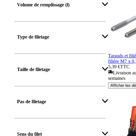
Volume de remplissage (l)
Type de filetage
Tarauds et fili
filière M7 x 0
Afficher plus
5,39 €
TTC
Taille de filetage
Livraison au
semaines
Afficher les dé
Afficher plus
Pas de filetage
Afficher plus
Sens du filet