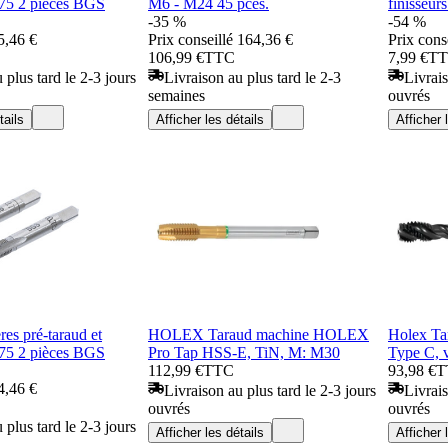
,75 2 pièces BGS
M6 - M24 45 pces.
finisseur
-35 %
-54 %
5,46 €
Prix conseillé
164,36 €
Prix cons
106,99 €
TTC
7,99 €
T
 plus tard le 2-3 jours
Livraison au plus tard le 2-3
Livrais
semaines
ouvrés
tails
Afficher les détails
Afficher 
ères pré-taraud et
HOLEX Taraud machine HOLEX
Holex Ta
,75 2 pièces BGS
Pro Tap HSS-E, TiN, M: M30
Type C, 
112,99 €
TTC
93,98 €
T
4,46 €
Livraison au plus tard le 2-3 jours
Livrais
ouvrés
ouvrés
 plus tard le 2-3 jours
Afficher les détails
Afficher 