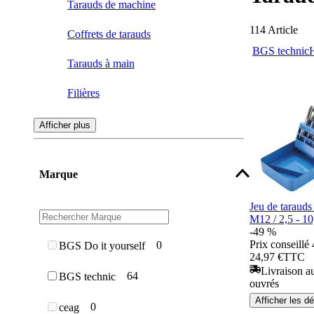
Tarauds de machine
114
Article
Coffrets de tarauds
BGS technic
Tarauds à main
Filières
Portes-filières
Afficher plus
Tournes-à-gauche
Marque
Extracteurs de taraud
Jeu de taraud
M12 / 2,5 - 1
-49 %
Prix conseillé
0
BGS Do it yourself
24,97 €
TTC
Livraison au
64
BGS technic
ouvrés
Afficher les dé
0
ceag