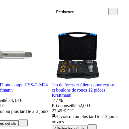
STI une coupe HSS-G M24
Jeu de forets et filières pour écrous
aftmann
et boulons de roues 12 pièces
Kraftmann
eillé
34,13 €
-47 %
TC
Prix conseillé
52,00 €
27,49 €
TTC
on au plus tard le 2-3 jours
Livraison au plus tard le 2-3 jours
ouvrés
les détails
Afficher les détails