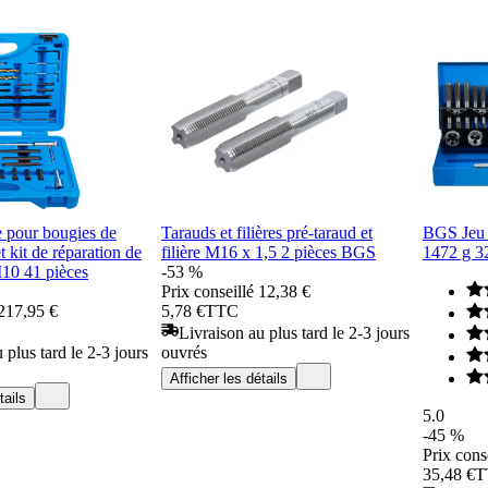
 pour bougies de
Tarauds et filières pré-taraud et
BGS Jeu 
t kit de réparation de
filière M16 x 1,5 2 pièces BGS
1472 g 32
M10 41 pièces
-53 %
Prix conseillé
12,38 €
217,95 €
5,78 €
TTC
Livraison au plus tard le 2-3 jours
 plus tard le 2-3 jours
ouvrés
Afficher les détails
tails
5.0
-45 %
Prix cons
35,48 €
T