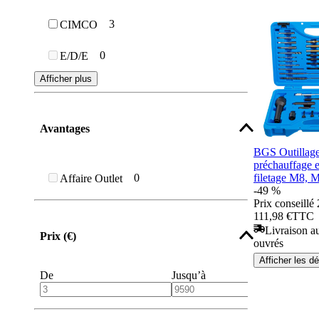
3
CIMCO
0
E/D/E
Afficher plus
Avantages
BGS Outillage
préchauffage e
0
filetage M8, 
Affaire Outlet
-49 %
Prix conseillé
111,98 €
TTC
Livraison au
Prix (€)
ouvrés
Afficher les dé
De
Jusqu’à