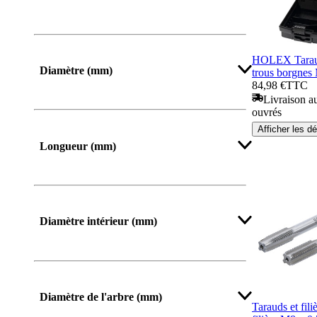
HOLEX Tarau
Diamètre (mm)
trous borgnes
84,98 €
TTC
Livraison au
ouvrés
Afficher plus
Afficher les dé
Longueur (mm)
De
Jusqu’à
Diamètre intérieur (mm)
Diamètre de l'arbre (mm)
Tarauds et fili