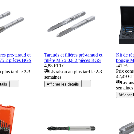
ères pré-taraud et
Tarauds et filières pré-taraud et
Kit de rép
,75 2 pièces BGS
filière M5 x 0,8 2 pièces BGS
bougie M
4,88 €
TTC
-41 %
Prix cons
 plus tard le 2-3
Livraison au plus tard le 2-3
42,49 €
T
semaines
Livrais
tails
Afficher les détails
semaines
Afficher 