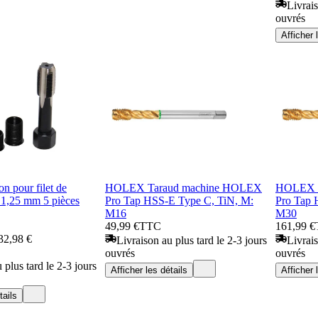
Livrais
ouvrés
Afficher 
on pour filet de
HOLEX Taraud machine HOLEX
HOLEX T
1,25 mm 5 pièces
Pro Tap HSS-E Type C, TiN, M:
Pro Tap 
M16
M30
49,99 €
TTC
161,99 €
32,98 €
Livraison au plus tard le 2-3 jours
Livrais
ouvrés
ouvrés
 plus tard le 2-3 jours
Afficher les détails
Afficher 
tails