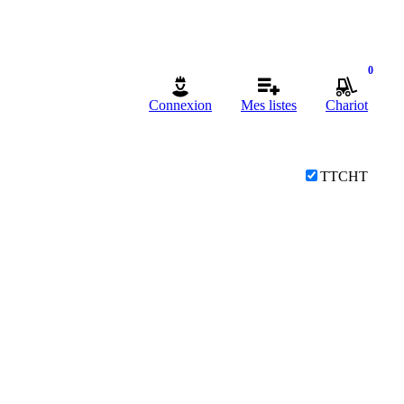
0
Connexion
Mes listes
Chariot
TTC
HT