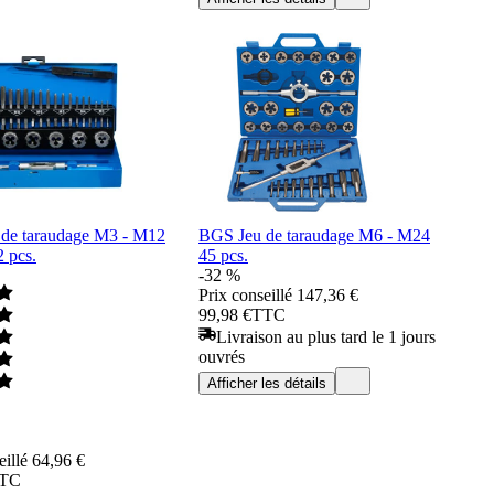
de taraudage M3 - M12
BGS Jeu de taraudage M6 - M24
 pcs.
45 pcs.
-32 %
Prix conseillé
147,36 €
99,98 €
TTC
Livraison au plus tard le 1 jours
ouvrés
Afficher les détails
eillé
64,96 €
TC