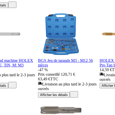
tails
ud machine HOLEX
BGS Jeu de tarauds M3 - M12 56
HOLEX T
E, TiN, M: M3
pièces
Pro Tap 
-47 %
14,59 €
T
Prix conseillé
120,71 €
 plus tard le 2-3 jours
Livrais
63,49 €
TTC
ouvrés
Livraison au plus tard le 2-3 jours
tails
Afficher 
ouvrés
Afficher les détails