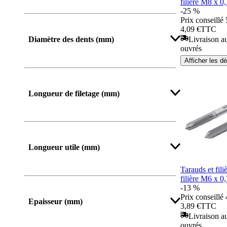
filière M8 x 0
-25 %
Prix conseillé
Afficher plus
4,09 €
TTC
Livraison au
Diamètre des dents (mm)
ouvrés
Afficher les dé
Longueur de filetage (mm)
Afficher plus
Longueur utile (mm)
Tarauds et fili
filière M6 x 0
-13 %
Afficher plus
Prix conseillé
Epaisseur (mm)
3,89 €
TTC
Livraison au
ouvrés