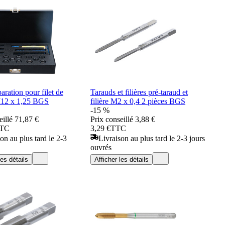
aration pour filet de
Tarauds et filières pré-taraud et
12 x 1,25 BGS
filière M2 x 0,4 2 pièces BGS
-15 %
eillé
71,87 €
Prix conseillé
3,88 €
TC
3,29 €
TTC
on au plus tard le 2-3
Livraison au plus tard le 2-3 jours
ouvrés
les détails
Afficher les détails