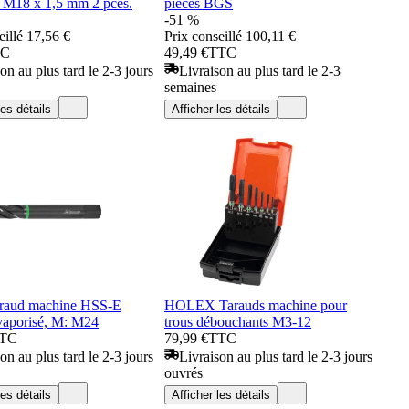
s M18 x 1,5 mm 2 pces.
pièces BGS
-51 %
eillé
17,56 €
Prix conseillé
100,11 €
TC
49,49 €
TTC
on au plus tard le 2-3 jours
Livraison au plus tard le 2-3
semaines
les détails
Afficher les détails
raud machine HSS-E
HOLEX Tarauds machine pour
vaporisé, M: M24
trous débouchants M3-12
TC
79,99 €
TTC
on au plus tard le 2-3 jours
Livraison au plus tard le 2-3 jours
ouvrés
les détails
Afficher les détails