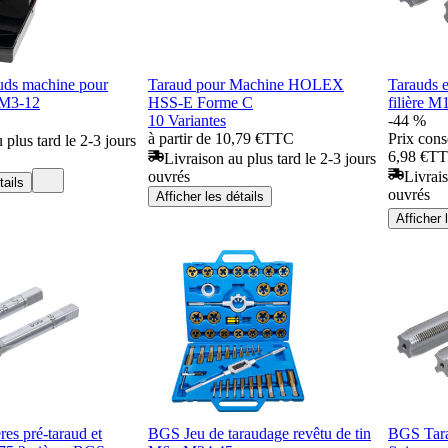
ds machine pour
Taraud pour Machine HOLEX
Tarauds et
 M3-12
HSS-E Forme C
filière M
10 Variantes
-44 %
à partir de 10,79 €
TTC
Prix cons
 plus tard le 2-3 jours
6,98 €
T
Livraison au plus tard le 2-3 jours
ouvrés
Livrais
tails
ouvrés
Afficher les détails
Afficher 
ères pré-taraud et
BGS Jeu de taraudage revêtu de tin
BGS Tarau