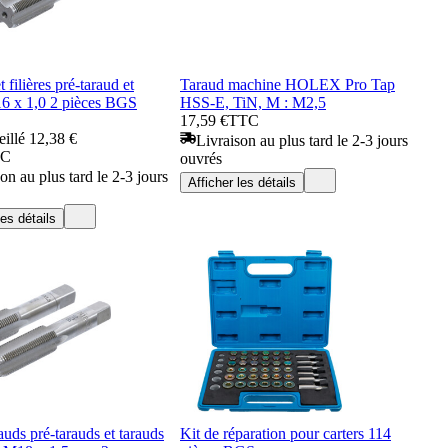
 filières pré-taraud et
Taraud machine HOLEX Pro Tap
16 x 1,0 2 pièces BGS
HSS-E, TiN, M : M2,5
17,59 €
TTC
eillé
12,38 €
Livraison au plus tard le 2-3 jours
TC
ouvrés
on au plus tard le 2-3 jours
Afficher les détails
les détails
ds pré-tarauds et tarauds
Kit de réparation pour carters 114