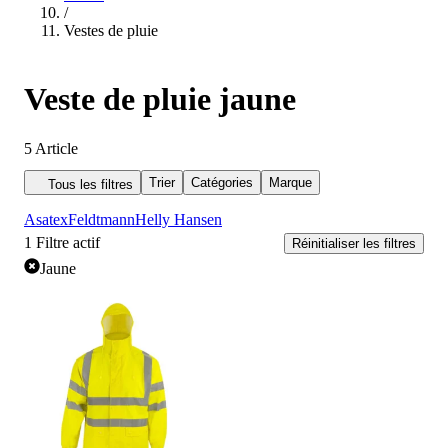
/
Vestes de pluie
Veste de pluie jaune
5
Article
Trier
Catégories
Marque
Tous les filtres
Asatex
Feldtmann
Helly Hansen
1
Filtre actif
Réinitialiser les filtres
Jaune