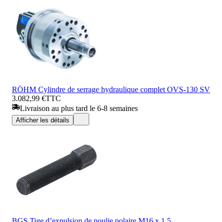
RÖHM Cylindre de serrage hydraulique complet OVS-130 SV
3.082,99 €
TTC
Livraison au plus tard le 6-8 semaines
Afficher les détails
BGS Tige d’expulsion de poulie polaire M16 x 1,5