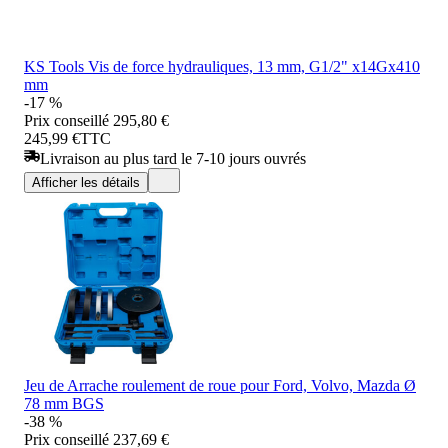
KS Tools Vis de force hydrauliques, 13 mm, G1/2" x14Gx410
mm
-17 %
Prix conseillé
295,80 €
245,99 €
TTC
Livraison au plus tard le 7-10 jours ouvrés
Afficher les détails
Jeu de Arrache roulement de roue pour Ford, Volvo, Mazda Ø
78 mm BGS
-38 %
Prix conseillé
237,69 €