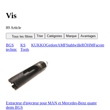
Vis
89
Article
Trier
Catégories
Marque
Avantages
Tous les filtres
BGS
KS
KUKKO
Gedore
AMF
Stahlwille
RÖHM
Facom
technic
Tools
Extracteur d'injecteur pour MAN et Mercedes-Benz quatre
dents BGS