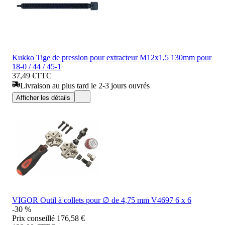
Kukko Tige de pression pour extracteur M12x1,5 130mm pour
18-0 / 44 / 45-1
37,49 €
TTC
Livraison au plus tard le 2-3 jours ouvrés
Afficher les détails
VIGOR Outil à collets pour ∅ de 4,75 mm V4697 6 x 6
-30 %
Prix conseillé
176,58 €