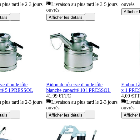
 plus tard le 2-3 jours
Livraison au plus tard le 3-5 jours
ouvrés
ouvrés
Afficher 
tails
Afficher les détails
ve d'huile tôle
Bidon de réserve d'huile tôle
Embout à
ité 5 l PRESSOL
blanche capacité 10 l PRESSOL
x 1 PRE
41,99 €
TTC
4,09 €
T
 plus tard le 2-3 jours
Livraison au plus tard le 2-3 jours
Livrais
ouvrés
ouvrés
tails
Afficher les détails
Afficher 