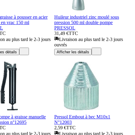
raisse à pousser en acier
Huileur industriel zinc moulé sous
e en vrac 150 ml
pression 500 ml double pompe
L
PRESSOL
TC
31,49 €
TTC
on au plus tard le 2-3 jours
Livraison au plus tard le 2-3 jours
ouvrés
les détails
Afficher les détails
ompe à graisse manuelle
Pressol Embout à bec M10x1
ession n°12695
N°12003
TC
2,59 €
TTC
on au plus tard le 2-3 jours
Livraison au plus tard le 2-3 jours