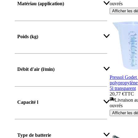
ouvrés
Matériau (application)
Afficher les dé
Poids (kg)
Afficher plus
Débit d'air (l/min)
Pressol Godet
polypropylène
5l transparent
20,77 €
TTC
Livraison au
Capacité l
ouvrés
Afficher les dé
Type de batterie