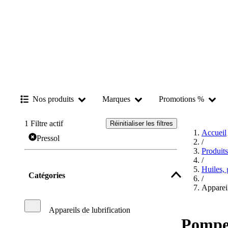
Nos produits
Marques
Promotions %
1
Filtre actif
Réinitialiser les filtres
Accueil
Pressol
/
Produit
/
Huiles, 
Catégories
/
Appareil
Appareils de lubrification
Pompe 