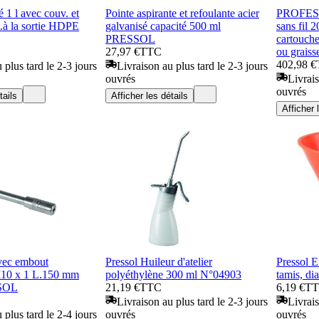
 1 l avec couv. et
Pointe aspirante et refoulante acier
PROFESS
.à la sortie HDPE
galvanisé capacité 500 ml
sans fil 
PRESSOL
cartouch
27,97 €
TTC
ou graiss
402,98 €
 plus tard le 2-3 jours
Livraison au plus tard le 2-3 jours
ouvrés
Livrais
ouvrés
tails
Afficher les détails
Afficher 
vec embout
Pressol Huileur d'atelier
Pressol E
M10 x 1 L.150 mm
polyéthylène 300 ml N°04903
tamis, di
SOL
21,19 €
TTC
6,19 €
T
Livraison au plus tard le 2-3 jours
Livrais
 plus tard le 2-4 jours
ouvrés
ouvrés