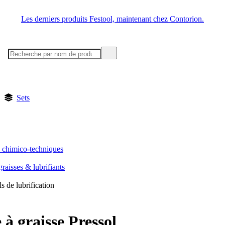
Les derniers produits Festool, maintenant chez Contorion.
Sets
s chimico-techniques
graisses & lubrifiants
s de lubrification
à graisse Pressol