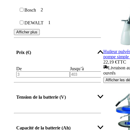
2
Bosch
1
DEWALT
Afficher plus
Huileur pulvé
Prix (€)
pompe simpl
22,19 €
TTC
Livraison au
De
Jusqu’à
ouvrés
Afficher les dé
Tension de la batterie (V)
Capacité de la batterie (Ah)