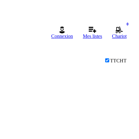
0
Connexion
Mes listes
Chariot
TTC
HT