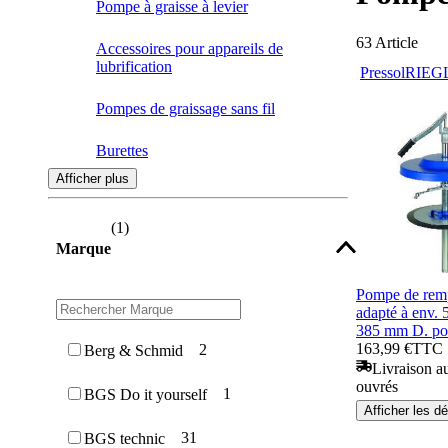
Pompe à graisse à levier
63
Article
Accessoires pour appareils de
lubrification
Pressol
RIEG
Pompes de graissage sans fil
Burettes
Afficher plus
Pompes à pousser
(
1
)
Récipients gradués
Marque
Pompes d'aspiration & de pression
Pompe de remp
adapté à env. 
Pistolets à graisse pneumatiques
385 mm D. p
163,99 €
TTC
2
Berg & Schmid
Appareils de remplissage de graisse
Livraison au
ouvrés
1
BGS Do it yourself
Lubrificateurs à levier
Afficher les dé
31
BGS technic