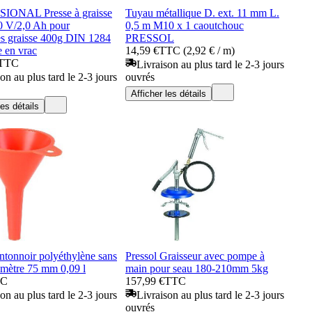
IONAL Presse à graisse
Tuyau métallique D. ext. 11 mm L.
20 V/2,0 Ah pour
0,5 m M10 x 1 caoutchouc
es graisse 400g DIN 1284
PRESSOL
e en vrac
14,59 €
TTC (2,92 € / m)
TTC
Livraison au plus tard le 2-3 jours
on au plus tard le 2-3 jours
ouvrés
Afficher les détails
les détails
ntonnoir polyéthylène sans
Pressol Graisseur avec pompe à
amètre 75 mm 0,09 l
main pour seau 180-210mm 5kg
TC
157,99 €
TTC
on au plus tard le 2-3 jours
Livraison au plus tard le 2-3 jours
ouvrés