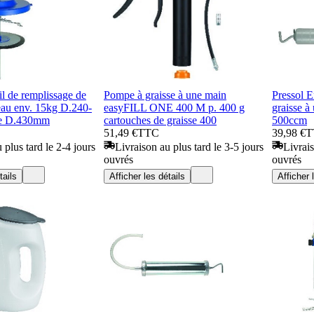
il de remplissage de
Pompe à graisse à une main
Pressol E
eau env. 15kg D.240-
easyFILL ONE 400 M p. 400 g
graisse à
e D.430mm
cartouches de graisse 400
500ccm
51,49 €
TTC
39,98 €
T
 plus tard le 2-4 jours
Livraison au plus tard le 3-5 jours
Livrais
ouvrés
ouvrés
tails
Afficher les détails
Afficher 