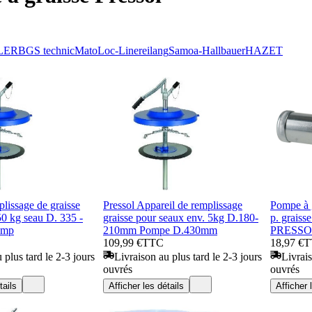
LER
BGS technic
Mato
Loc-Line
reilang
Samoa-Hallbauer
HAZET
lissage de graisse
Pressol Appareil de remplissage
Pompe à g
50 kg seau D. 335 -
graisse pour seaux env. 5kg D.180-
p. graiss
omp
210mm Pompe D.430mm
PRESSO
109,99 €
TTC
18,97 €
T
 plus tard le 2-3 jours
Livraison au plus tard le 2-3 jours
Livrais
ouvrés
ouvrés
tails
Afficher les détails
Afficher 