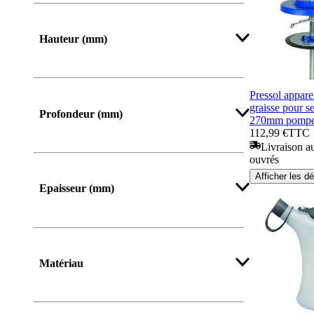
De
Jusqu’à
Hauteur (mm)
De
Jusqu’à
Pressol appare
graisse pour s
Profondeur (mm)
270mm pomp
112,99 €
TTC
Livraison au
ouvrés
Afficher les dé
Epaisseur (mm)
Matériau