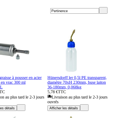
raisse à pousser en acier
Hünersdorff ler 0,5l PE transparent,
e en vrac 300 ml
diamètre 70xH 230mm, buse laiton
L
36-180mm, 0,068kg
TC
5,78 €
TTC
on au plus tard le 2-3 jours
Livraison au plus tard le 2-3 jours
ouvrés
les détails
Afficher les détails