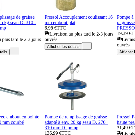
lissage de graisse
Pressol Accouplement coulissant 16
Pompe à g
25 kg seau D. 310 -
mm embout plat
p. graiss
omp
6,98 €
TTC
PRESSO
19,39 €
T
Livraison au plus tard le 2-3 jours
 plus tard le 2-3 jours
ouvrés
Livrais
ouvrés
Afficher les détails
tails
Afficher 
vec embout en pointe
Pompe de remplissage de graisse
Pressol P
0 mm courbé
adapté à env. 20 kg seau D. 270 -
haute pr
310 mm D. pomp
31,49 €
T
136,99 €
TTC
Livrais