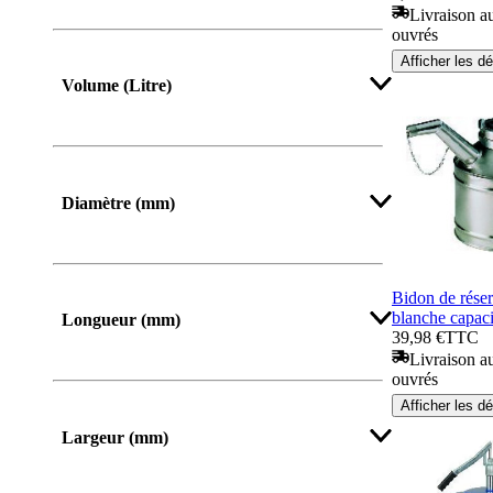
Livraison au
ouvrés
Afficher plus
Afficher les dé
Volume (Litre)
Diamètre (mm)
Afficher plus
Bidon de réser
blanche capac
Longueur (mm)
39,98 €
TTC
Livraison au
ouvrés
De
Jusqu’à
Afficher les dé
Largeur (mm)