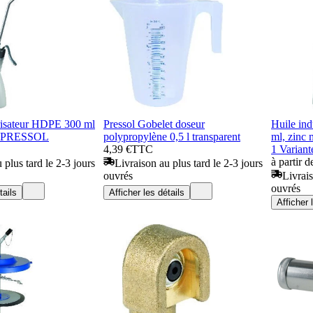
risateur HDPE 300 ml
Pressol Gobelet doseur
Huile ind
e PRESSOL
polypropylène 0,5 l transparent
ml, zinc 
4,39 €
TTC
1 Variant
à partir 
 plus tard le 2-3 jours
Livraison au plus tard le 2-3 jours
ouvrés
Livrais
ouvrés
tails
Afficher les détails
Afficher 