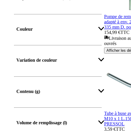
Pompe de remp
adapté à env. 
335 mm D. p
Couleur
154,99 €
TTC
Livraison au
ouvrés
Afficher les dé
Variation de couleur
Contenu (g)
Tube à buse a
M10 x 1 L.15
Volume de remplissage (l)
PRESSOL
3,59 €
TTC