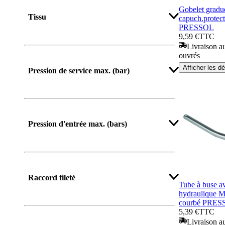
Afficher plus
Gobelet gradué
Tissu
capuch.protect
PRESSOL
9,59 €
TTC
Livraison au
ouvrés
Afficher les dé
Pression de service max. (bar)
Afficher plus
Pression d'entrée max. (bars)
Raccord fileté
Tube à buse a
hydraulique 
courbé PRES
5,39 €
TTC
Livraison au