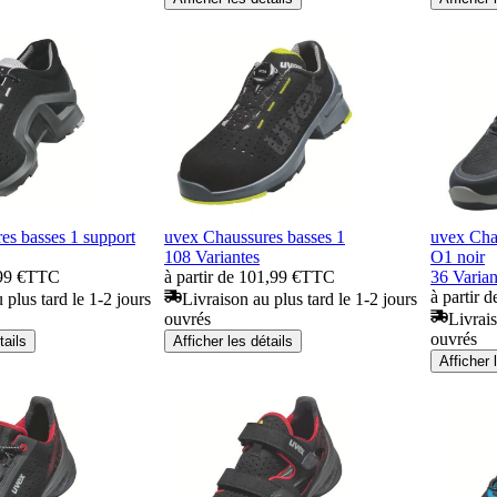
es basses 1 support
uvex Chaussures basses 1
uvex Cha
108 Variantes
O1 noir
99 €
TTC
à partir de 101,99 €
TTC
36 Varian
à partir 
 plus tard le 1-2 jours
Livraison au plus tard le 1-2 jours
ouvrés
Livrais
ouvrés
tails
Afficher les détails
Afficher 