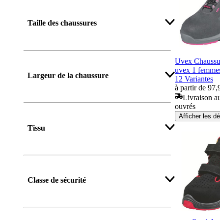
Afficher plus
Taille des chaussures
Uvex Chaussur
Afficher plus
uvex 1 femme
Largeur de la chaussure
12 Variantes
à partir de 97,
Livraison au
ouvrés
Afficher les dé
Tissu
Classe de sécurité
Afficher plus