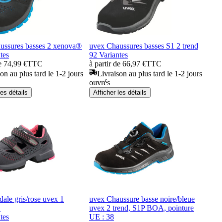
ussures basses 2 xenova®
uvex Chaussures basses S1 2 trend
tes
92 Variantes
de 74,99 €
TTC
à partir de 66,97 €
TTC
on au plus tard le 1-2 jours
Livraison au plus tard le 1-2 jours
ouvrés
les détails
Afficher les détails
ale gris/rose uvex 1
uvex Chaussure basse noire/bleue
1
uvex 2 trend, S1P BOA, pointure
tes
UE : 38