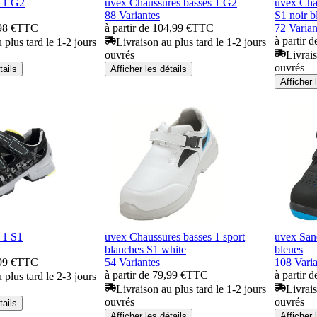
 1 G2
uvex Chaussures basses 1 G2
uvex Chau
88 Variantes
S1 noir b
98 €
TTC
à partir de 104,99 €
TTC
72 Varian
à partir 
 plus tard le 1-2 jours
Livraison au plus tard le 1-2 jours
ouvrés
Livrais
ouvrés
tails
Afficher les détails
Afficher 
 1 S1
uvex Chaussures basses 1 sport
uvex San
blanches S1 white
bleues
99 €
TTC
54 Variantes
108 Varia
à partir de 79,99 €
TTC
à partir 
 plus tard le 2-3 jours
Livraison au plus tard le 1-2 jours
Livrais
ouvrés
ouvrés
tails
Afficher les détails
Afficher 