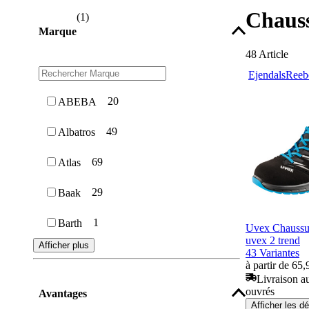
Chauss
(
1
)
Marque
48
Article
Ejendals
Reeb
20
ABEBA
49
Albatros
69
Atlas
29
Baak
1
Barth
Uvex Chaussur
uvex 2 trend
Afficher plus
43 Variantes
à partir de 65,
Livraison au
ouvrés
Avantages
Afficher les dé