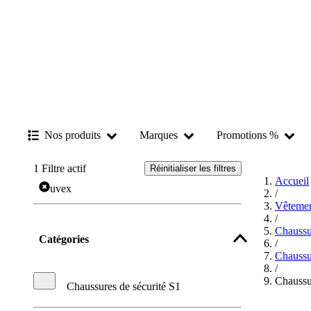
Nos produits
Marques
Promotions %
1
Filtre actif
Réinitialiser les filtres
Accueil
uvex
/
Vêtemen
/
Chaussu
Catégories
/
Chaussur
/
Chaussu
Chaussures de sécurité S1