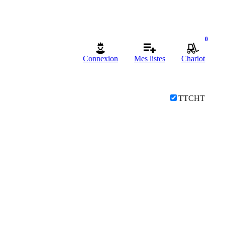
0
Connexion
Mes listes
Chariot
TTC
HT