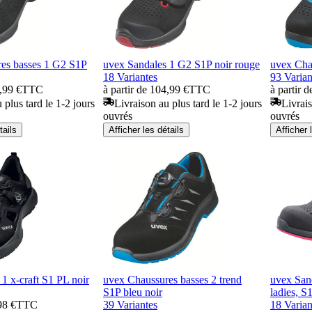
es basses 1 G2 S1P
uvex Sandales 1 G2 S1P noir rouge
uvex Cha
18 Variantes
93 Varian
6,99 €
TTC
à partir de 104,99 €
TTC
à partir 
 plus tard le 1-2 jours
Livraison au plus tard le 1-2 jours
Livrais
ouvrés
ouvrés
tails
Afficher les détails
Afficher 
1 x-craft S1 PL noir
uvex Chaussures basses 2 trend
uvex Sand
S1P bleu noir
ladies, S
98 €
TTC
39 Variantes
18 Varian