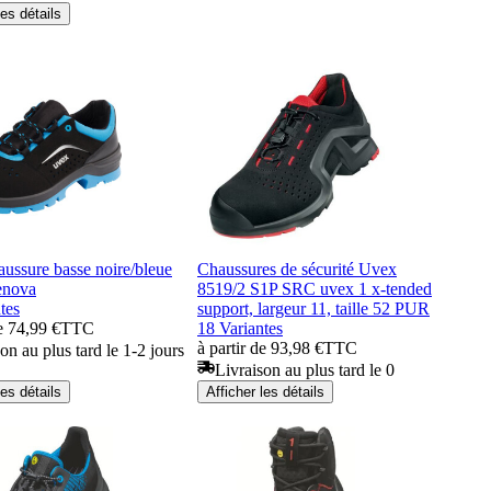
les détails
ussure basse noire/bleue
Chaussures de sécurité Uvex
enova
8519/2 S1P SRC uvex 1 x-tended
tes
support, largeur 11, taille 52 PUR
de 74,99 €
TTC
18 Variantes
à partir de 93,98 €
TTC
on au plus tard le 1-2 jours
Livraison au plus tard le 0
les détails
Afficher les détails