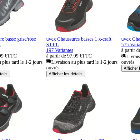
e basse grise/rose
uvex Chaussures basses 1 x-craft
uvex Cha
s
S1 PL
575 Varia
197 Variantes
à partir 
99 €
TTC
à partir de 97,99 €
TTC
Livrais
 plus tard le 1-2 jours
Livraison au plus tard le 1-2 jours
ouvrés
ouvrés
Afficher 
tails
Afficher les détails