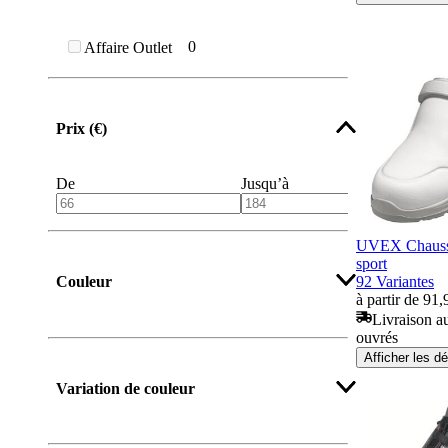
0
Affaire Outlet
Prix (€)
De
Jusqu’à
UVEX Chaussu
sport
92 Variantes
Couleur
à partir de 91,
Livraison au
ouvrés
Afficher les dé
Variation de couleur