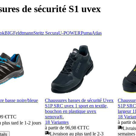
ures de sécurité S1 uvex
ok
BIG
Feldtmann
Steitz Secura
U-POWER
Puma
Atlas
e basse noire/bleue
Chaussures basses de sécurité Uvex
Chaussur
S1P SRC uvex 1 sport en textile,
S1P SRC 
bouchon en plastique uvex
largeur 1
99 €
TTC
xenova®.
18 Varian
18 Variantes
à partir 
 plus tard le 1-2 jours
à partir de 96,98 €
TTC
Livrais
Livraison au plus tard le 2-3
semaines
tails