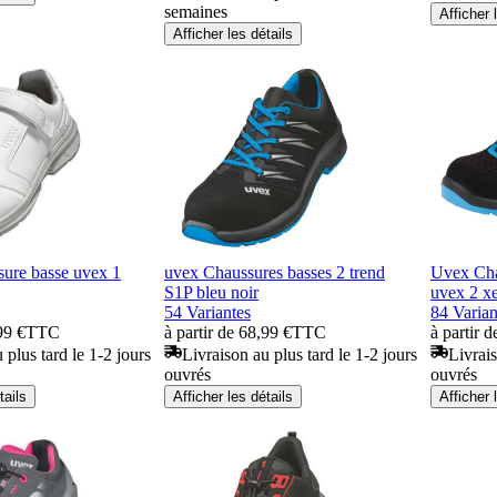
semaines
Afficher 
Afficher les détails
re basse uvex 1
uvex Chaussures basses 2 trend
Uvex Cha
S1P bleu noir
uvex 2 x
54 Variantes
84 Varian
99 €
TTC
à partir de 68,99 €
TTC
à partir 
 plus tard le 1-2 jours
Livraison au plus tard le 1-2 jours
Livrais
ouvrés
ouvrés
tails
Afficher les détails
Afficher 