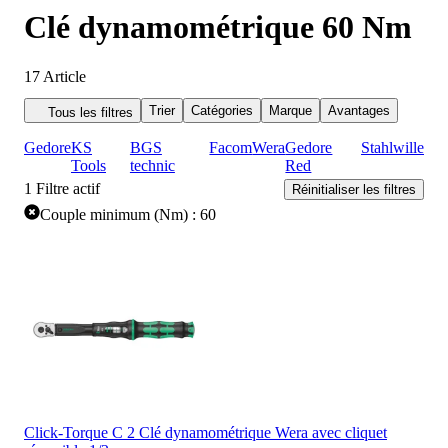
Clé dynamométrique 60 Nm
17
Article
Trier
Catégories
Marque
Avantages
Tous les filtres
Gedore
KS
BGS
Facom
Wera
Gedore
Stahlwille
Tools
technic
Red
1
Filtre actif
Réinitialiser les filtres
Couple minimum (Nm) : 60
Click-Torque C 2 Clé dynamométrique Wera avec cliquet