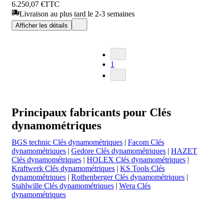
6.250,07 €
TTC
Livraison au plus tard le 2-3 semaines
Afficher les détails
1
Principaux fabricants pour Clés
dynamométriques
BGS technic Clés dynamométriques
|
Facom Clés
dynamométriques
|
Gedore Clés dynamométriques
|
HAZET
Clés dynamométriques
|
HOLEX Clés dynamométriques
|
Kraftwerk Clés dynamométriques
|
KS Tools Clés
dynamométriques
|
Rothenberger Clés dynamométriques
|
Stahlwille Clés dynamométriques
|
Wera Clés
dynamométriques