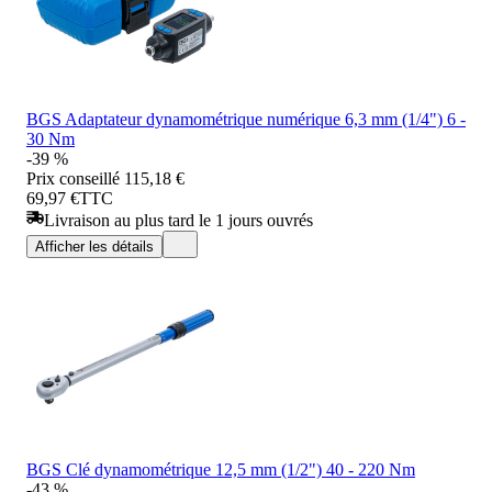
BGS Adaptateur dynamométrique numérique 6,3 mm (1/4") 6 -
30 Nm
-39 %
Prix conseillé
115,18 €
69,97 €
TTC
Livraison au plus tard le 1 jours ouvrés
Afficher les détails
BGS Clé dynamométrique 12,5 mm (1/2") 40 - 220 Nm
-43 %