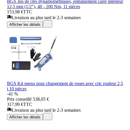
BGS Jeu de clés dynamométriques, entraînement carré intérieur
12,5 mm (1/2"), 40 - 200 Nm, 11 pièces
153,98 €
TTC
Livraison au plus tard le 2-3 semaines
Afficher les détails
BGS Kit pneus pour changement de roues avec cric rouleur 2,5
t 10 pièces
-41 %
Prix conseillé
538,05 €
317,99 €
TTC
Livraison au plus tard le 2-3 semaines
Afficher les détails