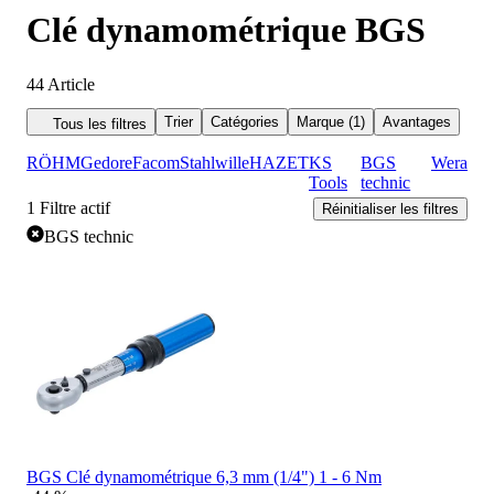
Clé dynamométrique BGS
44
Article
Trier
Catégories
Marque (1)
Avantages
Tous les filtres
RÖHM
Gedore
Facom
Stahlwille
HAZET
KS
BGS
Wera
Tools
technic
1
Filtre actif
Réinitialiser les filtres
BGS technic
BGS Clé dynamométrique 6,3 mm (1/4") 1 - 6 Nm