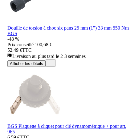
Douille de torsion à choc six pans 25 mm (1") 33 mm 550 Nm
BGS
-48 %
Prix conseillé
100,68 €
52,49 €
TTC
Livraison au plus tard le 2-3 semaines
Afficher les détails
BGS Plaquette à cliquet pour clé dynamométrique + pour art.
965
6,59 €
TTC