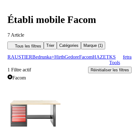
Établi mobile Facom
7
Article
Trier
Catégories
Marque (1)
Tous les filtres
RAU
STIER
Bedrunka+Hirth
Gedore
Facom
HAZET
KS
fetra
Tools
1
Filtre actif
Réinitialiser les filtres
Facom