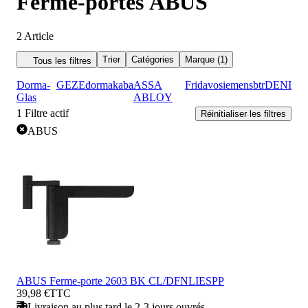
Ferme-portes ABUS
2
Article
Trier
Catégories
Marque (1)
Tous les filtres
Dorma-
GEZE
dormakaba
ASSA
Fridavo
siemens
btr
DENI
Glas
ABLOY
1
Filtre actif
Réinitialiser les filtres
ABUS
ABUS Ferme-porte 2603 BK CL/DFNLIESPP
39,98 €
TTC
Livraison au plus tard le 2-3 jours ouvrés