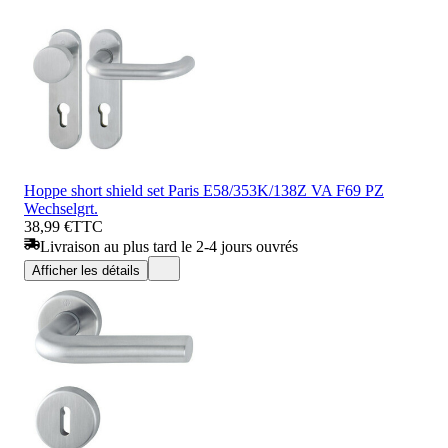
Hoppe short shield set Paris E58/353K/138Z VA F69 PZ
Wechselgrt.
38,99 €
TTC
Livraison au plus tard le 2-4 jours ouvrés
Afficher les détails