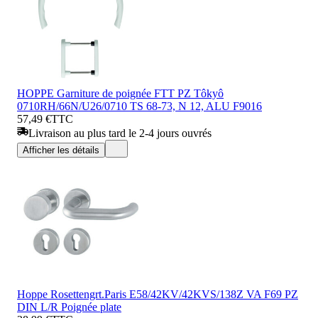
HOPPE Garniture de poignée FTT PZ Tôkyô
0710RH/66N/U26/0710 TS 68-73, N 12, ALU F9016
57,49 €
TTC
Livraison au plus tard le 2-4 jours ouvrés
Afficher les détails
Hoppe Rosettengrt.Paris E58/42KV/42KVS/138Z VA F69 PZ
DIN L/R Poignée plate