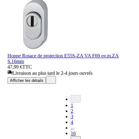
Hoppe Rosace de protection E55S-ZA VA F69 ov.m.ZA
S.16mm
47,99 €
TTC
Livraison au plus tard le 2-4 jours ouvrés
Afficher les détails
1
2
3
4
...
16