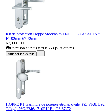
Kit de protection Hoppe Stockholm 1140/3332ZA/3410 Alu.
F1 92mm 67-72mm
67,99 €
TTC
Livraison au plus tard le 2-3 jours ouvrés
Afficher les détails
HOPPE PT Garniture de poignée étroite, ovale, PZ, VK8, E92
Tôkyô, 76G/3346/1710RH F1, TS 67-72