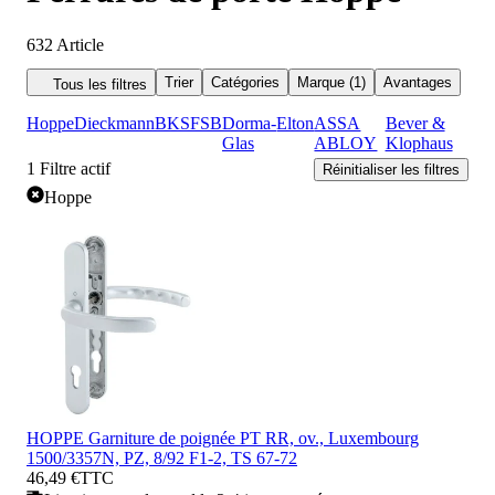
632
Article
Trier
Catégories
Marque (1)
Avantages
Tous les filtres
Hoppe
Dieckmann
BKS
FSB
Dorma-
Elton
ASSA
Bever &
Glas
ABLOY
Klophaus
1
Filtre actif
Réinitialiser les filtres
Hoppe
HOPPE Garniture de poignée PT RR, ov., Luxembourg
1500/3357N, PZ, 8/92 F1-2, TS 67-72
46,49 €
TTC