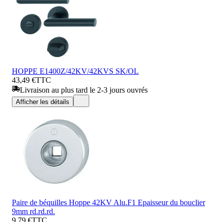
HOPPE E1400Z/42KV/42KVS SK/OL
43,49 €
TTC
Livraison au plus tard le 2-3 jours ouvrés
Afficher les détails
Paire de béquilles Hoppe 42KV Alu.F1 Epaisseur du bouclier
9mm rd.rd.rd.
9,79 €
TTC