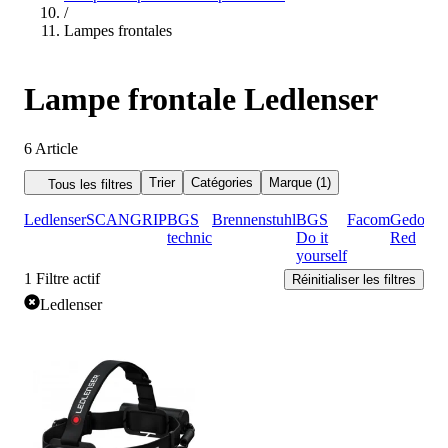
/
Lampes frontales
Lampe frontale Ledlenser
6
Article
Trier
Catégories
Marque (1)
Tous les filtres
Ledlenser
SCANGRIP
BGS
Brennenstuhl
BGS
Facom
Gedore
K
technic
Do it
Red
yourself
1
Filtre actif
Réinitialiser les filtres
Ledlenser