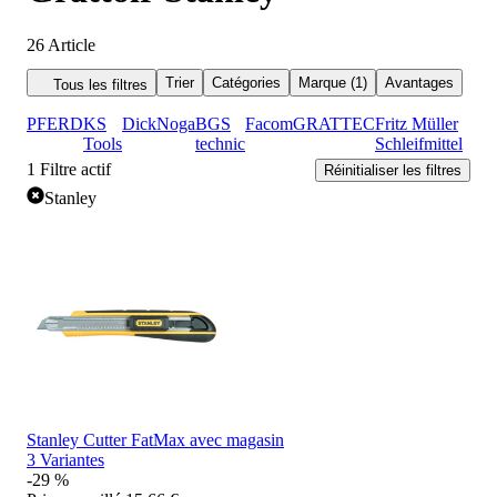
26
Article
Trier
Catégories
Marque (1)
Avantages
Tous les filtres
PFERD
KS
Dick
Noga
BGS
Facom
GRATTEC
Fritz Müller
Tools
technic
Schleifmittel
1
Filtre actif
Réinitialiser les filtres
Stanley
Stanley Cutter FatMax avec magasin
3 Variantes
-29 %