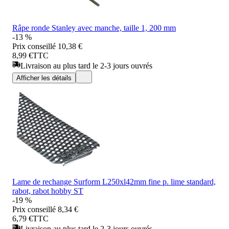
Râpe ronde Stanley avec manche, taille 1, 200 mm
-13 %
Prix conseillé
10,38 €
8,99 €
TTC
Livraison au plus tard le 2-3 jours ouvrés
Afficher les détails
Lame de rechange Surform L250xl42mm fine p. lime standard,
rabot, rabot hobby ST
-19 %
Prix conseillé
8,34 €
6,79 €
TTC
Livraison au plus tard le 2-3 jours ouvrés