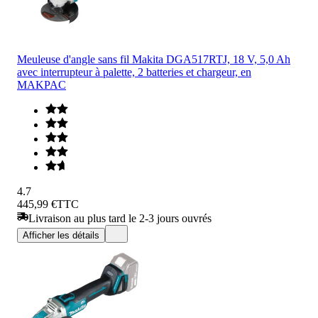
Meuleuse d'angle sans fil Makita DGA517RTJ, 18 V, 5,0 Ah
avec interrupteur à palette, 2 batteries et chargeur, en
MAKPAC
4.7
445,99 €
TTC
Livraison au plus tard le 2-3 jours ouvrés
Afficher les détails