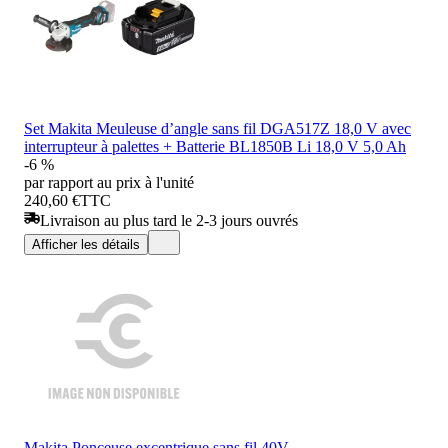
Set Makita Meuleuse d’angle sans fil DGA517Z 18,0 V avec
interrupteur à palettes + Batterie BL1850B Li 18,0 V 5,0 Ah
-6 %
par rapport au prix à l'unité
240,60 €
TTC
Livraison au plus tard le 2-3 jours ouvrés
Afficher les détails
Makita Ponceuse excentrique sans fil 40V