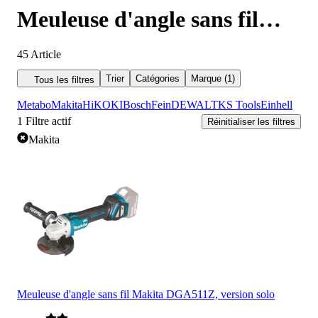
Meuleuse d'angle sans fil
Makita
45
Article
Trier
Catégories
Marque (1)
Tous les filtres
Metabo
Makita
HiKOKI
Bosch
Fein
DEWALT
KS Tools
Einhell
1
Filtre actif
Réinitialiser les filtres
Makita
Meuleuse d'angle sans fil Makita DGA511Z, version solo