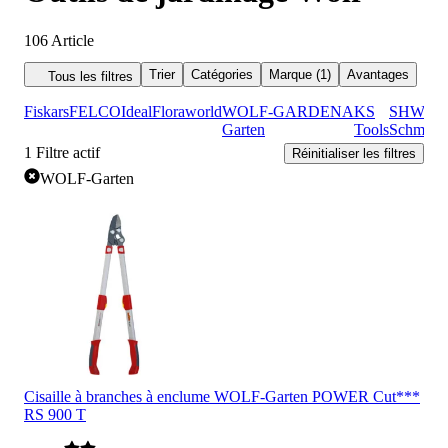
106
Article
Trier
Catégories
Marque (1)
Avantages
Tous les filtres
Fiskars
FELCO
Ideal
Floraworld
WOLF-
GARDENA
KS
SHW
Garten
Tools
Schmiede
1
Filtre actif
Réinitialiser les filtres
WOLF-Garten
Cisaille à branches à enclume WOLF-Garten POWER Cut***
RS 900 T