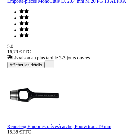
Emporte-pièces MonoCut® D. 20,4 mm M 20 PG 13 ALFRA
5.0
16,79 €
TTC
Livraison au plus tard le 2-3 jours ouvrés
Afficher les détails
Rennsteig Emportes-piècesà arche, Pour⌀ trou: 19 mm
15,38 €
TTC