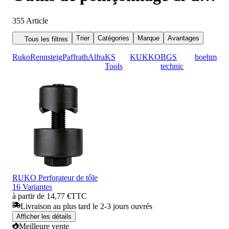
découpage
355
Article
Trier
Catégories
Marque
Avantages
Tous les filtres
Ruko
Rennsteig
Paffrath
Alfra
KS
KUKKO
BGS
boehm
Tools
technic
RUKO Perforateur de tôle
16 Variantes
à partir de 14,77 €
TTC
Livraison au plus tard le 2-3 jours ouvrés
Afficher les détails
Meilleure vente