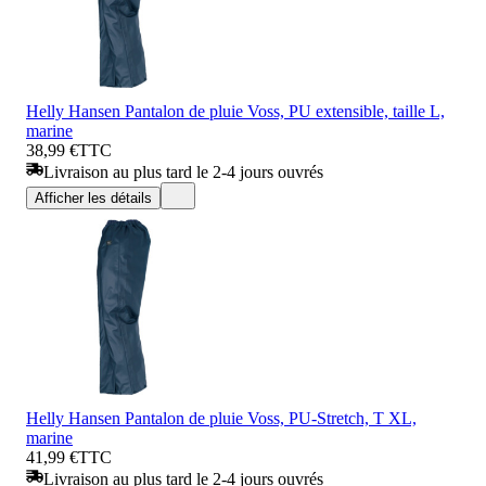
Helly Hansen Pantalon de pluie Voss, PU extensible, taille L,
marine
38,99 €
TTC
Livraison au plus tard le 2-4 jours ouvrés
Afficher les détails
Helly Hansen Pantalon de pluie Voss, PU-Stretch, T XL,
marine
41,99 €
TTC
Livraison au plus tard le 2-4 jours ouvrés