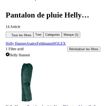
Pantalon de pluie Helly
Hansen
14
Article
Trier
Catégories
Marque (1)
Tous les filtres
Helly Hansen
Asatex
Feldtmann
HOLEX
1
Filtre actif
Réinitialiser les filtres
Helly Hansen