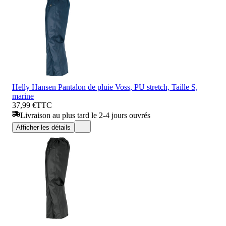
Helly Hansen Pantalon de pluie Voss, PU stretch, Taille S,
marine
37,99 €
TTC
Livraison au plus tard le 2-4 jours ouvrés
Afficher les détails