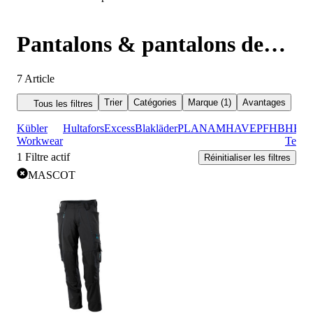
Pantalons & pantalons de
travail MASCOT
7
Article
Trier
Catégories
Marque (1)
Avantages
Tous les filtres
Kübler
Hultafors
Excess
Blakläder
PLANAM
HAVEP
FHB
HB
Workwear
Temp
1
Filtre actif
Réinitialiser les filtres
MASCOT