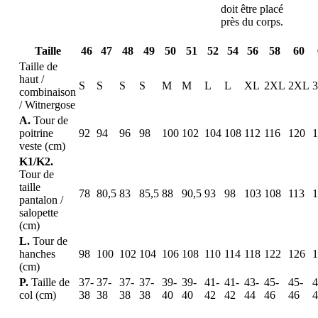
doit être placé
près du corps.
Taille
46
47
48
49
50
51
52
54
56
58
60
Taille de
haut /
S
S
S
S
M
M
L
L
XL
2XL
2XL
combinaison
/ Witnergose
A.
Tour de
poitrine
92
94
96
98
100
102
104
108
112
116
120
1
veste (cm)
K1/K2.
Tour de
taille
78
80,5
83
85,5
88
90,5
93
98
103
108
113
1
pantalon /
salopette
(cm)
L.
Tour de
hanches
98
100
102
104
106
108
110
114
118
122
126
1
(cm)
P.
Taille de
37-
37-
37-
37-
39-
39-
41-
41-
43-
45-
45-
4
col (cm)
38
38
38
38
40
40
42
42
44
46
46
4