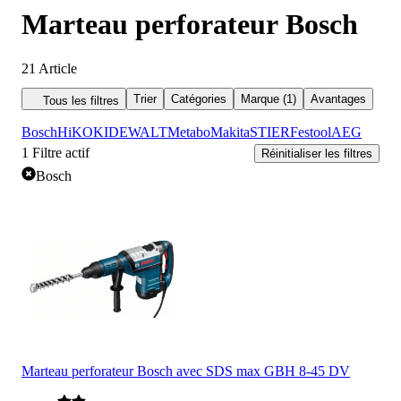
Marteau perforateur Bosch
21
Article
Trier
Catégories
Marque (1)
Avantages
Tous les filtres
Bosch
HiKOKI
DEWALT
Metabo
Makita
STIER
Festool
AEG
1
Filtre actif
Réinitialiser les filtres
Bosch
Marteau perforateur Bosch avec SDS max GBH 8-45 DV