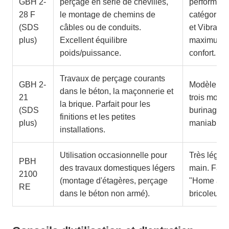
GBH 2-
perçage en série de chevilles,
performanc
28 F
le montage de chemins de
catégorie,
(SDS
câbles ou de conduits.
et Vibratio
plus)
Excellent équilibre
maximum de
poids/puissance.
confort.
Travaux de perçage courants
GBH 2-
Modèle comp
dans le béton, la maçonnerie et
21
trois modes
la brique. Parfait pour les
(SDS
burinage) 
finitions et les petites
plus)
maniable e
installations.
Utilisation occasionnelle pour
Très léger 
PBH
des travaux domestiques légers
main. Fait
2100
(montage d'étagères, perçage
"Home and
RE
dans le béton non armé).
bricoleurs.