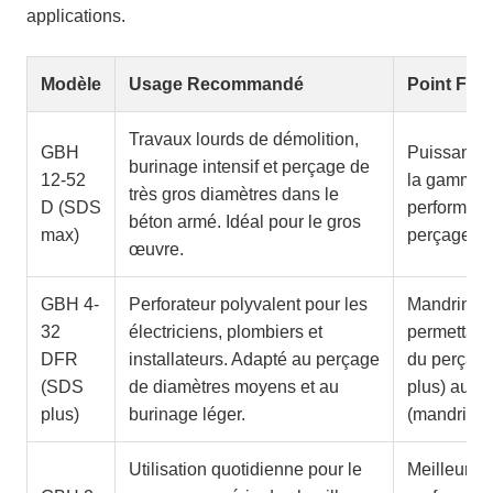
applications.
Modèle
Usage Recommandé
Point Fort
Travaux lourds de démolition,
GBH
Puissance 
burinage intensif et perçage de
12-52
la gamme (
très gros diamètres dans le
D (SDS
performanc
béton armé. Idéal pour le gros
max)
perçage ex
œuvre.
GBH 4-
Perforateur polyvalent pour les
Mandrin in
32
électriciens, plombiers et
permettant
DFR
installateurs. Adapté au perçage
du perçage
(SDS
de diamètres moyens et au
plus) au p
plus)
burinage léger.
(mandrin au
Utilisation quotidienne pour le
Meilleur ra