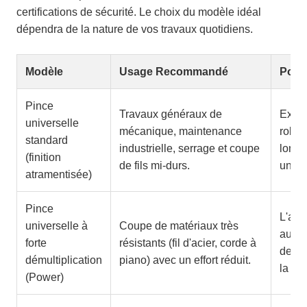
certifications de sécurité. Le choix du modèle idéal
dépendra de la nature de vos travaux quotidiens.
Modèle
Usage Recommandé
Point
Pince
Travaux généraux de
Excel
universelle
mécanique, maintenance
robus
standard
industrielle, serrage et coupe
longé
(finition
de fils mi-durs.
un us
atramentisée)
Pince
L'art
universelle à
Coupe de matériaux très
augme
forte
résistants (fil d'acier, corde à
de pl
démultiplication
piano) avec un effort réduit.
la fat
(Power)