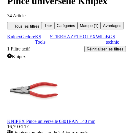
Pince universelle Knipex
34
Article
Trier
Catégories
Marque (1)
Avantages
Tous les filtres
Knipex
Gedore
KS
STIER
HAZET
HOLEX
Wiha
BGS
Tools
technic
1
Filtre actif
Réinitialiser les filtres
Knipex
KNIPEX Pince universelle 0301EAN 140 mm
16,79 €
TTC
Livraison au plus tard le 2-4 jours ouvrés