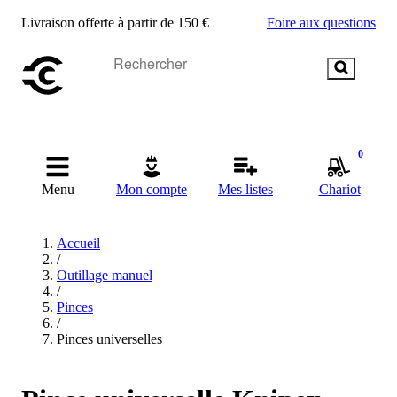
Livraison offerte à partir de 150 €
Foire aux questions
0
Menu
Mon compte
Mes listes
Chariot
Accueil
/
Outillage manuel
/
Pinces
/
Pinces universelles