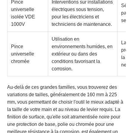
Pince
Interventions sur installations
Sécur
universelle
électriques sous tension,
par l
isolée VDE
pour les électriciens et
selon
1000V
techniciens de maintenance.
Utilisation en
La fi
Pince
environnements humides, en
prote
universelle
extérieur ou dans des
la rou
chromée
conditions favorisant la
netto
corrosion.
Au-delà de ces grandes familles, vous trouverez des
variations de tailles, généralement de 160 mm à 225
mm, vous permettant de choisir l'outil le mieux adapté à
la taille de votre main et au niveau de levier requis. La
finition de surface, qu'elle soit atramentisée noire pour
une protection de base, polie ou chromée pour une
meilleure résistance à la corrosion, est également un